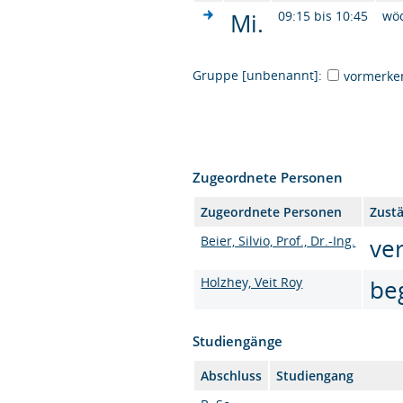
Mi.
09:15 bis 10:45
wö
Gruppe [unbenannt]:
vormerke
Zugeordnete Personen
Zugeordnete Personen
Zustä
Beier, Silvio, Prof., Dr.-Ing.
ve
Holzhey, Veit Roy
be
Studiengänge
Abschluss
Studiengang