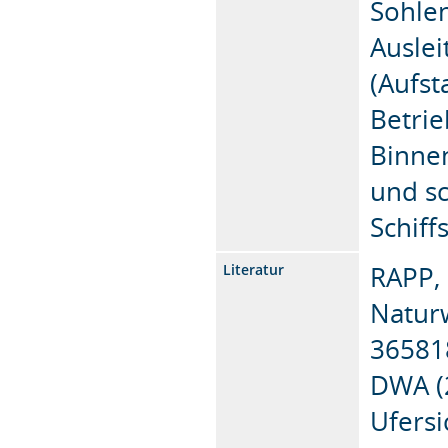
Sohle
Ausle
(Aufs
Betrie
Binne
und sc
Schif
RAPP, 
Literatur
Naturw
36581
DWA (
Ufers