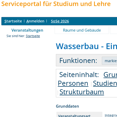
Serviceportal für Studium und Lehre
S
tartseite
A
nmelden
SoSe 2026
Veranstaltungen
Räume und Gebäude
Sie sind hier:
Startseite
Wasserbau - Ein
Funktionen:
Seiteninhalt:
Gru
Personen
Studie
Strukturbaum
Grunddaten
Integr
Veranstaltungsart