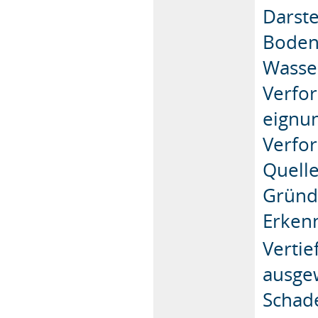
Darste
Bodenk
Wasser
Verfo
eignun
Verfor
Quell
Gründ
Erken
Verti
ausge
Schad