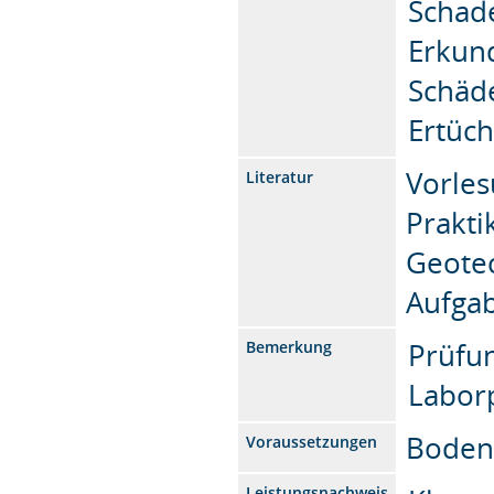
Schad
Erkun
Schäd
Ertüc
Vorles
Literatur
Prakti
Geotec
Aufga
Prüfu
Bemerkung
Labor
Boden
Voraussetzungen
Leistungsnachweis