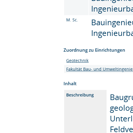
Ingenieurba
M. Sc.
Bauingenie
Ingenieurba
Zuordnung zu Einrichtungen
Geotechnik
Fakultät Bau- und Umweltingeni
Inhalt
Baugr
Beschreibung
geolo
Unter
Feldve