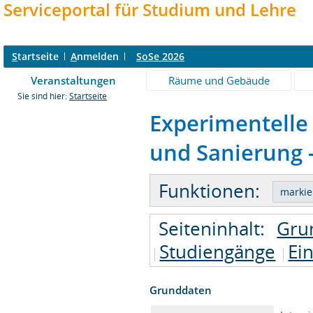
Serviceportal für Studium und Lehre
S
tartseite
A
nmelden
SoSe 2026
Veranstaltungen
Räume und Gebäude
Sie sind hier:
Startseite
Experimentelle
und Sanierung -
Funktionen:
Seiteninhalt:
Gru
Studiengänge
Ei
Grunddaten