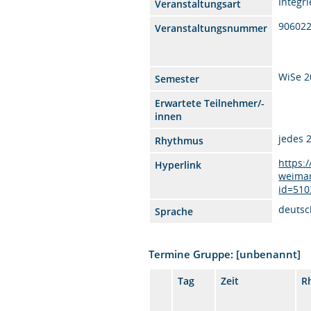
Integr
Veranstaltungsart
90602
Veranstaltungsnummer
WiSe 2
Semester
Erwartete Teilnehmer/-
innen
jedes 
Rhythmus
https:
Hyperlink
weimar
id=510
deutsc
Sprache
Termine Gruppe: [unbenannt]
Tag
Zeit
R