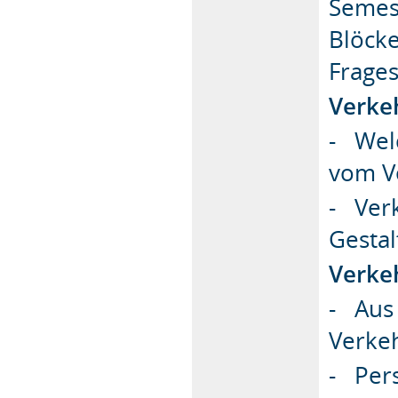
Semes
Blöck
Frages
Verke
- Wel
vom V
- Ver
Gestal
Verke
- Aus
Verke
- Pers