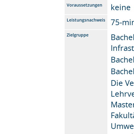
keine
Voraussetzungen
75-min
Leistungsnachweis
Bache
Zielgruppe
Infras
Bache
Bache
Die Ve
Lehrve
Maste
Fakult
Umwel