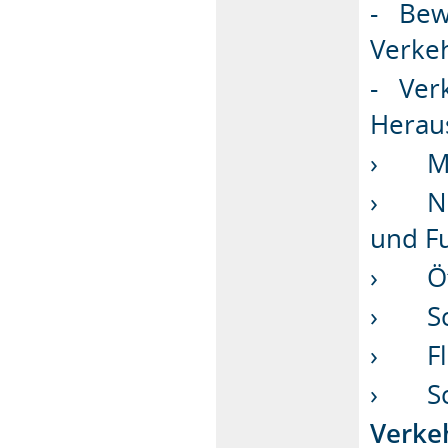
- Bewe
Verke
- Verk
Herau
› Mot
› Nic
und F
› Öff
› Sch
› Fl
› Sch
Verke