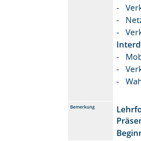
- Ver
- Net
- Verk
Interd
- Mobi
- Verk
- Wah
Lehrf
Bemerkung
Präsen
Begin