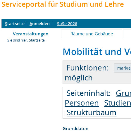
Serviceportal für Studium und Lehre
S
tartseite
A
nmelden
SoSe 2026
Veranstaltungen
Räume und Gebäude
Sie sind hier:
Startseite
Mobilität und V
Funktionen:
möglich
Seiteninhalt:
Gru
Personen
Studie
Strukturbaum
Grunddaten