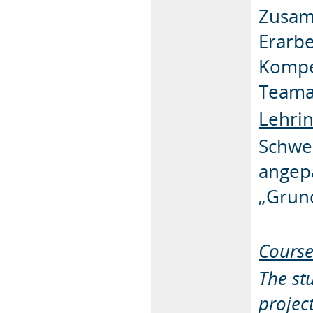
Zusam
Erarb
Kompe
Teama
Lehrin
Schwe
angepa
„Grun
Course
The st
project