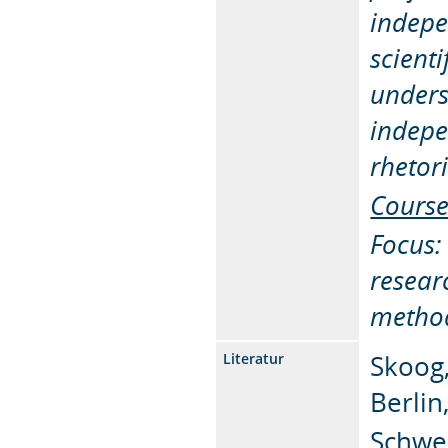
indepe
scienti
unders
indepe
rhetor
Course
Focus:
resear
method
Skoog,
Literatur
Berlin
Schwed