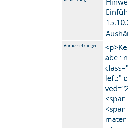
Hinwe
Einfüh
15.10
Aushä
<p>Ken
Voraussetzungen
aber n
class="
left;"
ved="
<span 
<span 
materi