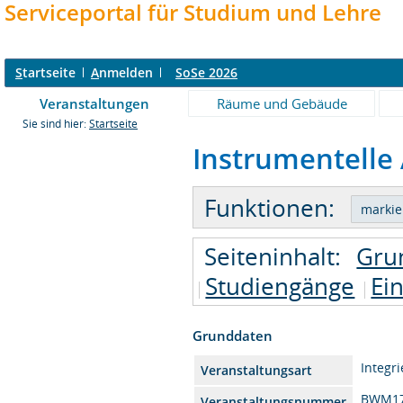
Serviceportal für Studium und Lehre
S
tartseite
A
nmelden
SoSe 2026
Veranstaltungen
Räume und Gebäude
Sie sind hier:
Startseite
Instrumentelle 
Funktionen:
Seiteninhalt:
Gru
Studiengänge
Ei
Grunddaten
Integr
Veranstaltungsart
BWM17
Veranstaltungsnummer