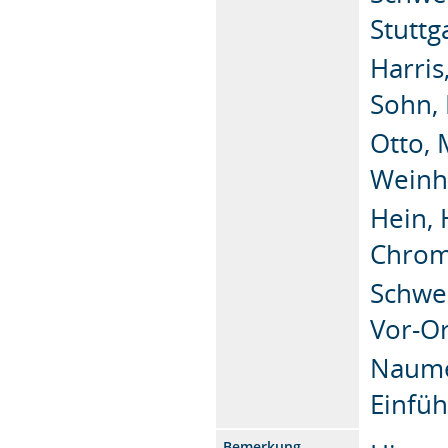
Stuttg
Harris
Sohn,
Otto, 
Weinh
Hein, 
Chrom
Schwed
Vor-O
Naume
Einfüh
Bemerkung