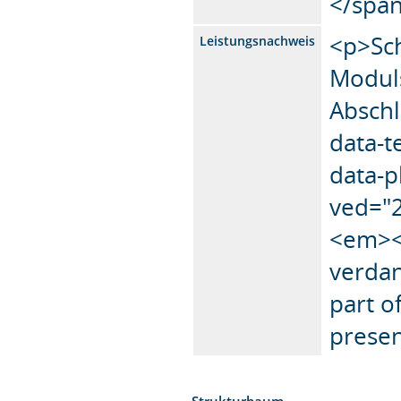
</spa
<p>Sch
Leistungsnachweis
Moduls
Abschl
data-te
data-p
ved="
<em><s
verdan
part o
presen
Strukturbaum