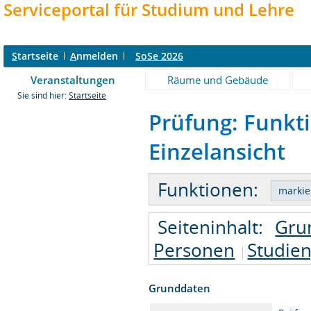
Serviceportal für Studium und Lehre
S
tartseite
A
nmelden
SoSe 2026
Veranstaltungen
Räume und Gebäude
Sie sind hier:
Startseite
Prüfung: Funkt
Einzelansicht
Funktionen:
Seiteninhalt:
Gru
Personen
Studie
Grunddaten