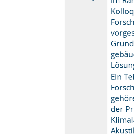
Im Ra
Kollo
Forsc
vorges
Grund
gebäu
Lösung
Ein Te
Forsc
gehör
der Pr
Klimal
Akusti