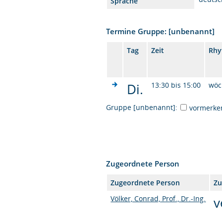
Sprache
Termine Gruppe: [unbenannt]
Tag
Zeit
Rhy
Di.
13:30 bis 15:00
wöc
Gruppe [unbenannt]:
vormerke
Zugeordnete Person
Zugeordnete Person
Zu
Völker, Conrad, Prof., Dr.-Ing.
v