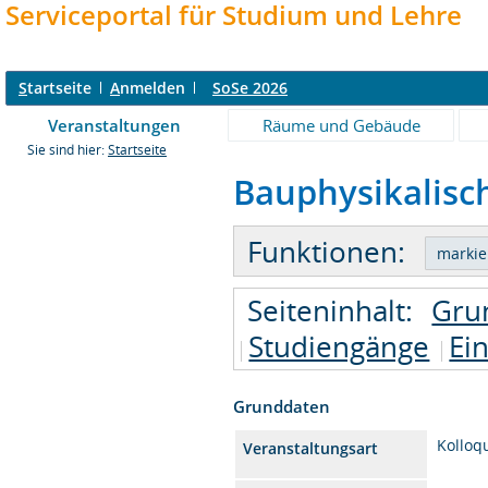
Serviceportal für Studium und Lehre
S
tartseite
A
nmelden
SoSe 2026
Veranstaltungen
Räume und Gebäude
Sie sind hier:
Startseite
Bauphysikalisch
Funktionen:
Seiteninhalt:
Gru
Studiengänge
Ei
Grunddaten
Kolloq
Veranstaltungsart