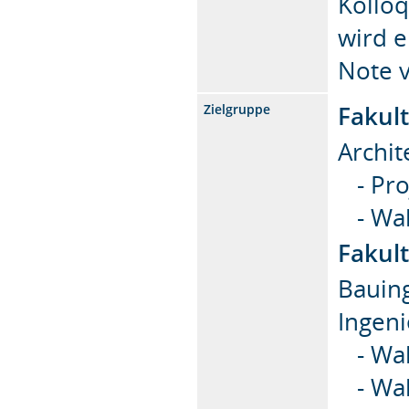
Kollo
wird 
Note 
Fakult
Zielgruppe
Archit
- Pro
- Wah
Fakul
Bauin
Ingeni
- Wah
- Wa