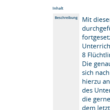
Inhalt
Mit dies
Beschreibung
durchgefü
fortgeset
Unterric
8 Flüchtl
Die gena
sich nach
hierzu a
des Unter
die gerne
dem letz