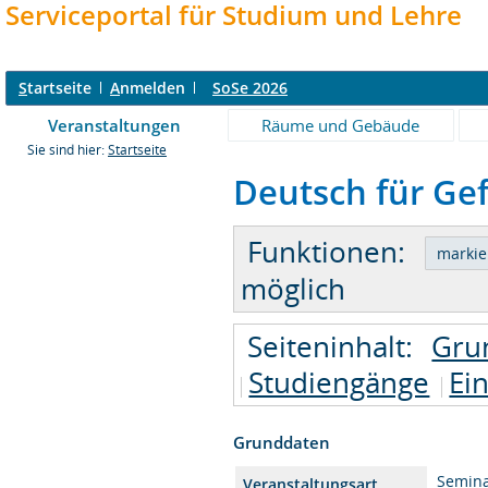
Serviceportal für Studium und Lehre
S
tartseite
A
nmelden
SoSe 2026
Veranstaltungen
Räume und Gebäude
Sie sind hier:
Startseite
Deutsch für Gef
Funktionen:
möglich
Seiteninhalt:
Gru
Studiengänge
Ei
Grunddaten
Semin
Veranstaltungsart