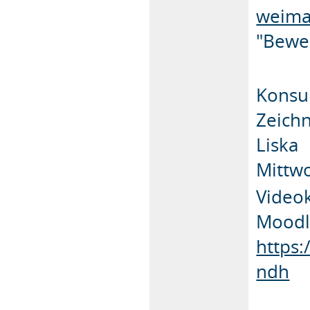
weima
"Bewe
Konsul
Zeich
Liska
Mittwo
Videok
Moodl
https:
ndh