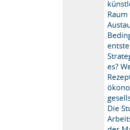
künstl
Raum f
Austau
Beding
entste
Strat
es? W
Rezep
ökonom
gesell
Die St
Arbeit
der M