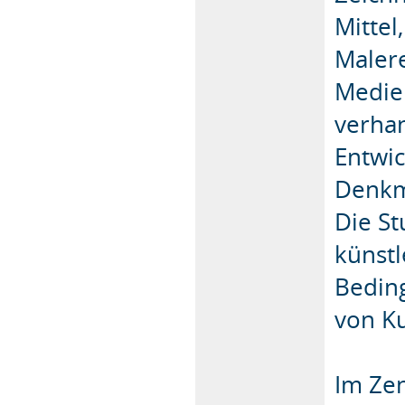
Mittel
Malere
Medie
verhan
Entwic
Denkm
Die St
künstl
Bedin
von Ku
Im Zen