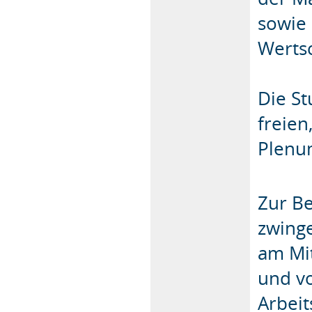
sowie 
Werts
Die S
freien
Plenum
Zur B
zwing
am Mi
und vo
Arbei