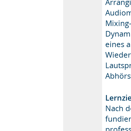
Arrang
Audiom
Mixing-
Dynami
eines 
Wieder
Lautsp
Abhörs
Lernzie
Nach d
fundier
profes