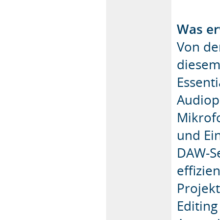
Was er
Von de
diesem
Essenti
Audiop
Mikrofo
und Ein
DAW-Se
effizie
Projek
Editing