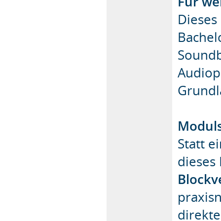
Für we
Dieses 
Bachel
Soundbe
Audiop
Grundl
Moduls
Statt e
dieses
Blockv
praxis
direkt