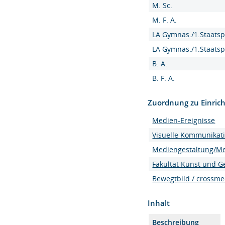
M. Sc.
M. F. A.
LA Gymnas./1.Staatsp
LA Gymnas./1.Staatsp
B. A.
B. F. A.
Zuordnung zu Einric
Medien-Ereignisse
Visuelle Kommunikat
Mediengestaltung/M
Fakultät Kunst und G
Bewegtbild / crossme
Inhalt
Beschreibung