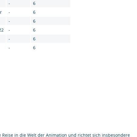
-
6
r
-
6
-
6
22
-
6
-
6
-
6
Reise in die Welt der Animation und richtet sich insbesondere