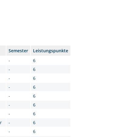
Semester
Leistungspunkte
-
6
-
6
-
6
-
6
-
6
-
6
-
6
r
-
6
-
6