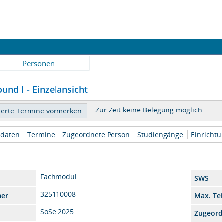
Personen
und I - Einzelansicht
Zur Zeit keine Belegung möglich
daten
Termine
Zugeordnete Person
Studiengänge
Einricht
Fachmodul
SWS
325110008
mer
Max. Te
SoSe 2025
Zugeor