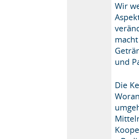
Wir w
Aspek
veränd
macht 
Geträ
und P
Die Ke
Woran
umgehe
Mittel
Kooper