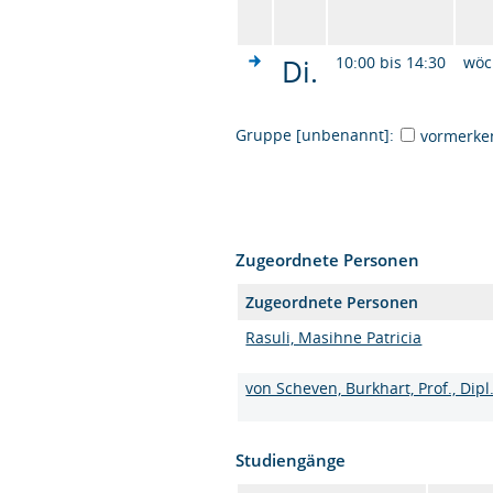
Di.
10:00 bis 14:30
wöc
Gruppe [unbenannt]:
vormerke
Zugeordnete Personen
Zugeordnete Personen
Rasuli, Masihne Patricia
von Scheven, Burkhart, Prof., Dip
Studiengänge