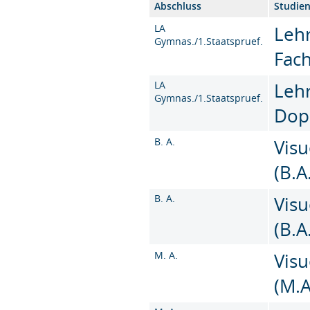
Abschluss
Studie
LA
Leh
Gymnas./1.Staatspruef.
Fac
LA
Leh
Gymnas./1.Staatspruef.
Dop
B. A.
Vis
(B.A
B. A.
Vis
(B.A
M. A.
Vis
(M.A