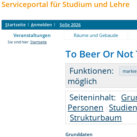
Serviceportal für Studium und Lehre
S
tartseite
A
nmelden
SoSe 2026
Veranstaltungen
Räume und Gebäude
Sie sind hier:
Startseite
To Beer Or Not 
Funktionen:
möglich
Seiteninhalt:
Gru
Personen
Studie
Strukturbaum
Grunddaten