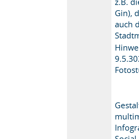
z.B. d
Gin), 
auch d
Stadtm
Hinwei
9.5.30
Fotos
Gestal
multim
Infogr
Socia