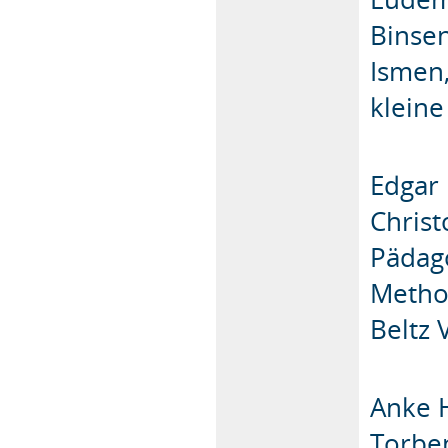
Binse
Ismen,
kleine
Edgar 
Christ
Pädago
Metho
Beltz 
Anke H
Torben