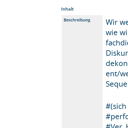
Inhalt
Wir we
Beschreibung
wie wi
fachd
Diskur
dekons
ent/we
Seque
#(sich
#perfo
#Ver_