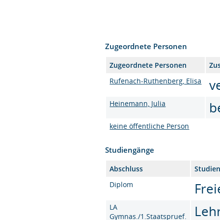
Zugeordnete Personen
Zugeordnete Personen
Zu
Rufenach-Ruthenberg, Elisa
v
Heinemann, Julia
b
keine öffentliche Person
Studiengänge
Abschluss
Studie
Diplom
Frei
LA
Leh
Gymnas./1.Staatspruef.