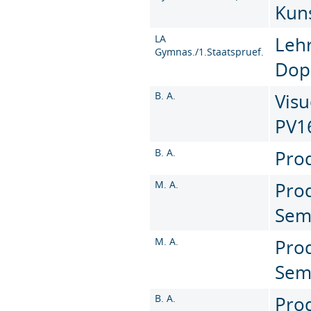
Kun
LA
Leh
Gymnas./1.Staatspruef.
Dop
B. A.
Visu
PV1
B. A.
Prod
M. A.
Prod
Sem
M. A.
Prod
Sem
B. A.
Prod