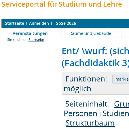
Serviceportal für Studium und Lehre
S
tartseite
A
nmelden
SoSe 2026
Veranstaltungen
Räume und Gebäude
Sie sind hier:
Startseite
Ent/ \wurf: (sic
(Fachdidaktik 3)
Funktionen:
möglich
Seiteninhalt:
Gru
Personen
Studie
Strukturbaum