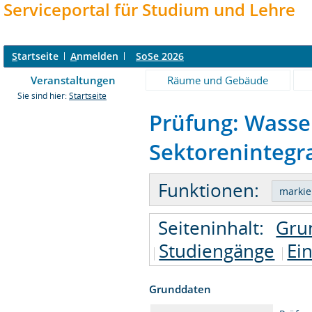
Serviceportal für Studium und Lehre
S
tartseite
A
nmelden
SoSe 2026
Veranstaltungen
Räume und Gebäude
Sie sind hier:
Startseite
Prüfung: Wasse
Sektorenintegra
Funktionen:
Seiteninhalt:
Gru
Studiengänge
Ei
Grunddaten