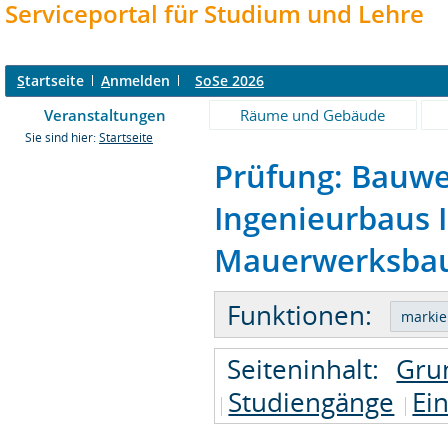
Serviceportal für Studium und Lehre
S
tartseite
A
nmelden
SoSe 2026
Veranstaltungen
Räume und Gebäude
Sie sind hier:
Startseite
Prüfung: Bauwe
Ingenieurbaus I
Mauerwerksbaus
Funktionen:
Seiteninhalt:
Gru
Studiengänge
Ei