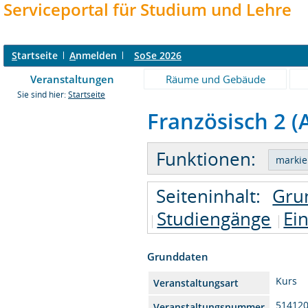
Serviceportal für Studium und Lehre
S
tartseite
A
nmelden
SoSe 2026
Veranstaltungen
Räume und Gebäude
Sie sind hier:
Startseite
Französisch 2 (A
Funktionen:
Seiteninhalt:
Gru
Studiengänge
Ei
Grunddaten
Kurs
Veranstaltungsart
51412
Veranstaltungsnummer