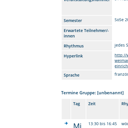
SoSe 2
Semester
Erwartete Teilnehmer/-
innen
jedes 
Rhythmus
http:/
Hyperlink
weimar
einric
franzö
Sprache
Termine Gruppe: [unbenannt]
Tag
Zeit
Rh
Mi.
13:30 bis 16:45
wö