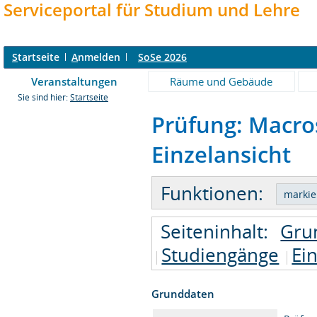
Serviceportal für Studium und Lehre
S
tartseite
A
nmelden
SoSe 2026
Veranstaltungen
Räume und Gebäude
Sie sind hier:
Startseite
Prüfung: Macros
Einzelansicht
Funktionen:
Seiteninhalt:
Gru
Studiengänge
Ei
Grunddaten