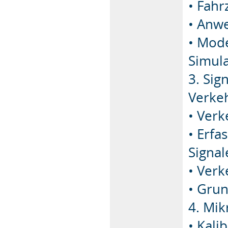
• Fah
• Anw
• Mod
Simul
3. Sig
Verke
• Verk
• Erfa
Signa
• Ver
• Gru
4. Mi
• Kali