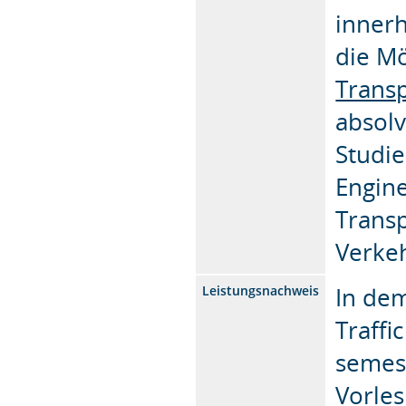
inner
die Mö
Transp
absolv
Studie
Engine
Transp
Verkeh
In dem
Leistungsnachweis
Traffi
semest
Vorles