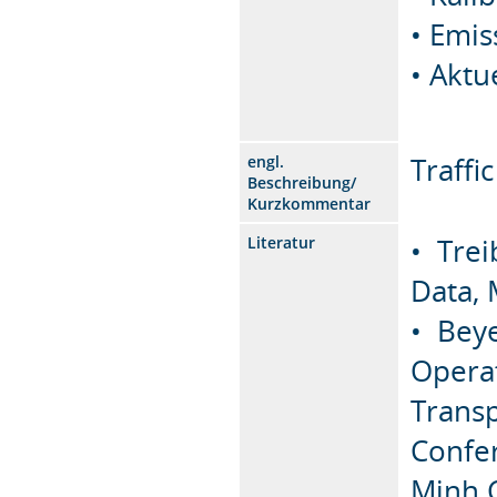
• Emi
• Aktu
Traff
engl.
Beschreibung/
Kurzkommentar
• Trei
Literatur
Data, 
• Beye
Operat
Transp
Confer
Minh C