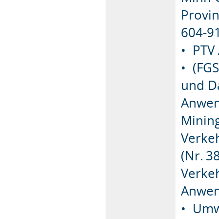
Provin
604-9
• PTV
• (FGS
und D
Anwend
Minin
Verke
(Nr. 3
Verke
Anwend
• Umw