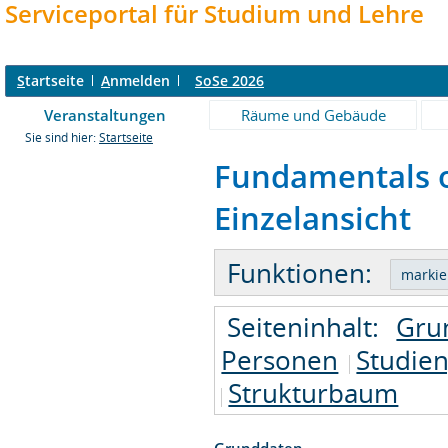
Serviceportal für Studium und Lehre
S
tartseite
A
nmelden
SoSe 2026
Veranstaltungen
Räume und Gebäude
Sie sind hier:
Startseite
Fundamentals of
Einzelansicht
Funktionen:
Seiteninhalt:
Gru
Personen
Studie
Strukturbaum
Grunddaten