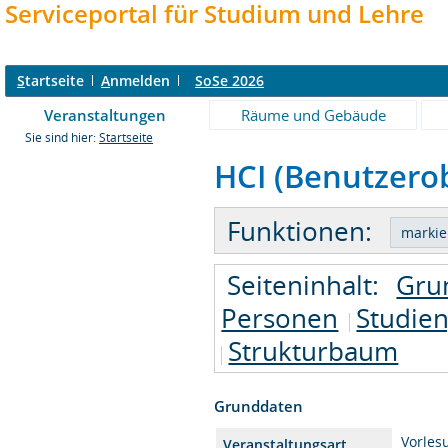
Serviceportal für Studium und Lehre
S
tartseite
A
nmelden
SoSe 2026
Veranstaltungen
Räume und Gebäude
Sie sind hier:
Startseite
HCI (Benutzerob
Funktionen:
Seiteninhalt:
Gru
Personen
Studie
Strukturbaum
Grunddaten
Vorles
Veranstaltungsart