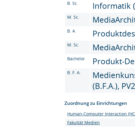
B. Sc.
Informatik 
M. Sc.
MediaArchit
B. A.
Produktdesi
M. Sc.
MediaArchit
Bachelor
Produkt-Des
B. F. A.
Medienkuns
(B.F.A.), PV
Zuordnung zu Einrichtungen
Human-Computer Interaction (HC
Fakultät Medien