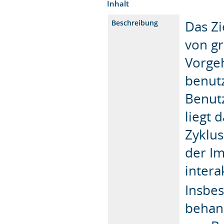
Inhalt
Das Zi
Beschreibung
von g
Vorge
benutz
Benut
liegt 
Zyklus
der I
intera
Insbes
behand