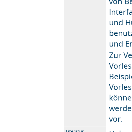
von Be
Interf
und H
benutz
und En
Zur V
Vorle
Beisp
Vorles
könne
werden
vor.
Literatur