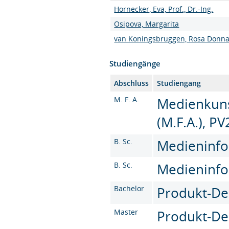
Hornecker, Eva, Prof., Dr.-Ing.
Osipova, Margarita
van Koningsbruggen, Rosa Donn
Studiengänge
Abschluss
Studiengang
M. F. A.
Medienkuns
(M.F.A.), PV
B. Sc.
Medieninfor
B. Sc.
Medieninfor
Bachelor
Produkt-Des
Master
Produkt-De