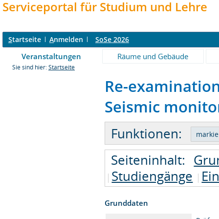
Serviceportal für Studium und Lehre
S
tartseite
A
nmelden
SoSe 2026
Veranstaltungen
Räume und Gebäude
Sie sind hier:
Startseite
Re-examination:
Seismic monitor
Funktionen:
Seiteninhalt:
Gru
Studiengänge
Ei
Grunddaten