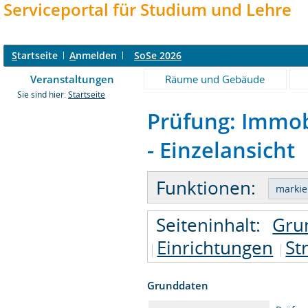
Serviceportal für Studium und Lehre
S
tartseite
A
nmelden
SoSe 2026
Veranstaltungen
Räume und Gebäude
Sie sind hier:
Startseite
Prüfung: Immob
- Einzelansicht
Funktionen:
Seiteninhalt:
Gru
Einrichtungen
St
Grunddaten