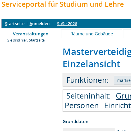
Serviceportal für Studium und Lehre
S
tartseite
A
nmelden
SoSe 2026
Veranstaltungen
Räume und Gebäude
Sie sind hier:
Startseite
Masterverteidi
Einzelansicht
Funktionen:
Seiteninhalt:
Gru
Personen
Einrich
Grunddaten