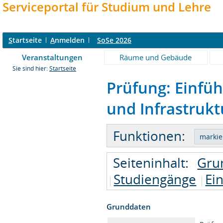
Serviceportal für Studium und Lehre
S
tartseite
A
nmelden
SoSe 2026
Veranstaltungen
Räume und Gebäude
Sie sind hier:
Startseite
Prüfung: Einfü
und Infrastruktu
Funktionen:
Seiteninhalt:
Gru
Studiengänge
Ei
Grunddaten