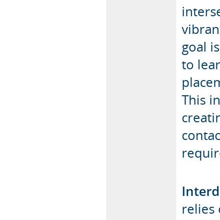
inters
vibra
goal i
to lea
placem
This i
creati
contac
requir
Interd
relies