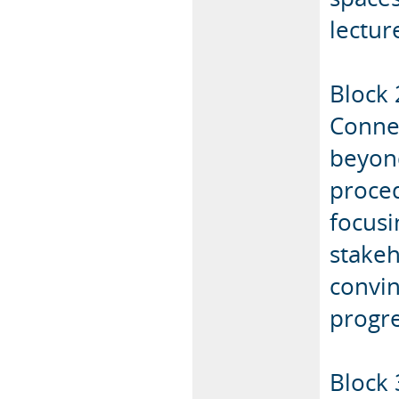
lectur
Block 2
Connec
beyond
proced
focusi
stakeh
convin
progre
Block 