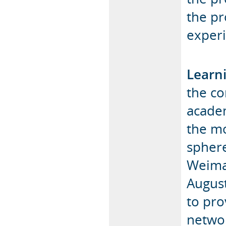
the pr
experi
Learn
the co
academ
the mo
sphere
Weimar
August
to pro
networ