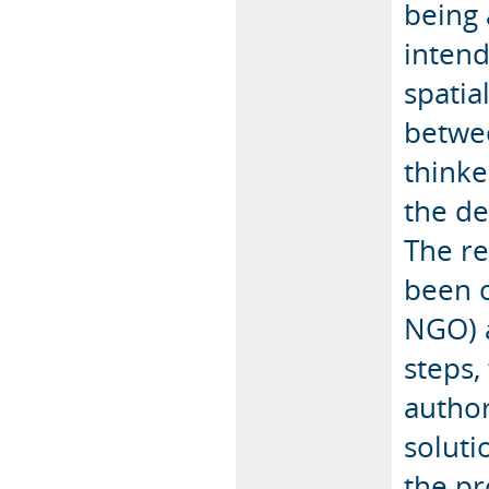
being 
intend
spatia
betwee
thinke
the de
The re
been 
NGO) a
steps,
author
soluti
the p