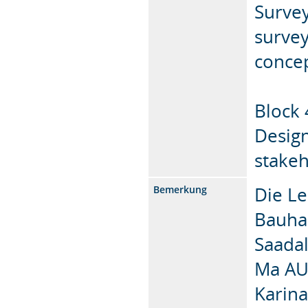
Survey
survey
concep
Block 
Design
stakeh
Die Le
Bemerkung
Bauha
Saadal
Ma AU)
Karin