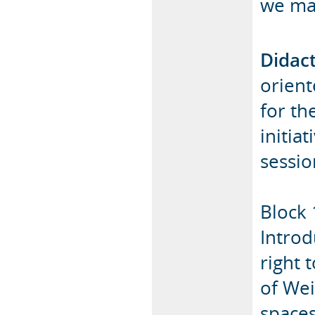
we may
Didac
orient
for th
initiat
sessio
Block 
Introd
right 
of Wei
spaces