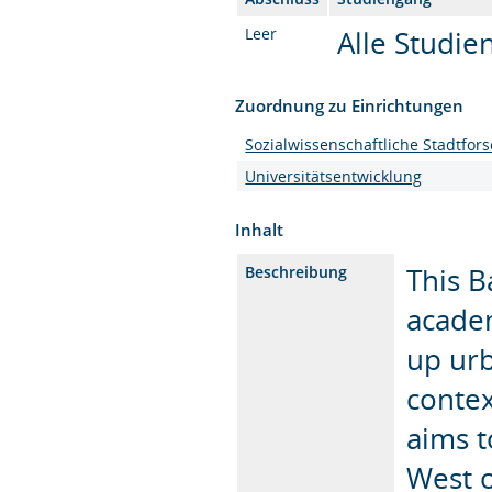
Leer
Alle Studi
Zuordnung zu Einrichtungen
Sozialwissenschaftliche Stadtfor
Universitätsentwicklung
Inhalt
This 
Beschreibung
academ
up urb
context
aims t
West o