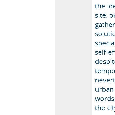
the id
site, 
gather
soluti
specia
self-e
despit
tempor
nevert
urban 
words:
the ci