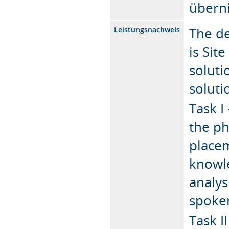
überni
The de
Leistungsnachweis
is Sit
soluti
soluti
Task I
the ph
placem
knowle
analys
spoken
Task I