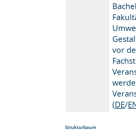
Bache
Fakult
Umwel
Gestal
vor d
Fachst
Verans
werden
Veran
(
DE
/
E
Strukturbaum