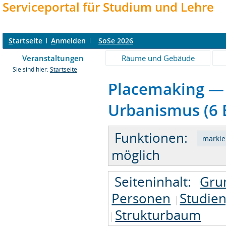
Serviceportal für Studium und Lehre
S
tartseite
A
nmelden
SoSe 2026
Veranstaltungen
Räume und Gebäude
Sie sind hier:
Startseite
Placemaking — 
Urbanismus (6 E
Funktionen:
möglich
Seiteninhalt:
Gru
Personen
Studie
Strukturbaum