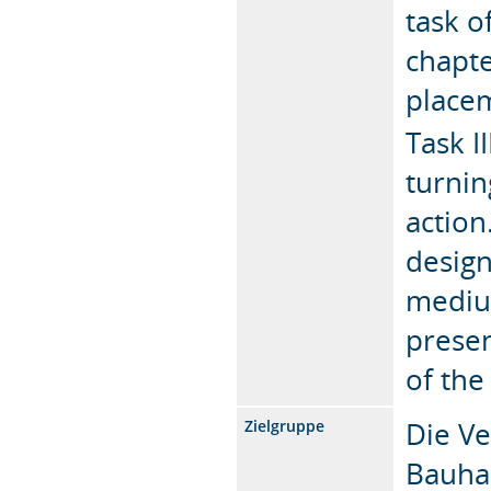
task o
chapte
placem
Task I
turnin
action
design
medium
presen
of the
Die Ve
Zielgruppe
Bauha