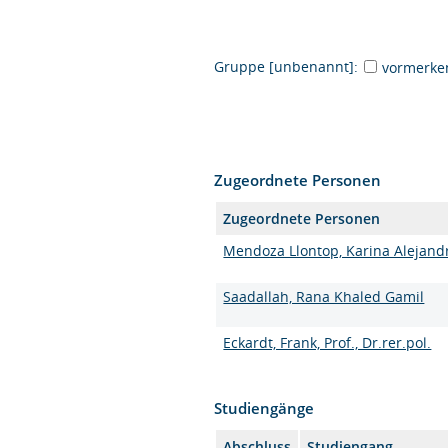
Gruppe [unbenannt]:
vormerke
Zugeordnete Personen
Zugeordnete Personen
Mendoza Llontop, Karina Alejand
Saadallah, Rana Khaled Gamil
Eckardt, Frank, Prof., Dr.rer.pol.
Studiengänge
Abschluss
Studiengang