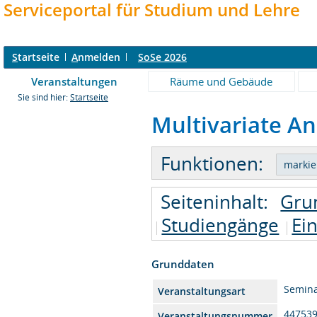
Serviceportal für Studium und Lehre
S
tartseite
A
nmelden
SoSe 2026
Veranstaltungen
Räume und Gebäude
Sie sind hier:
Startseite
Multivariate A
Funktionen:
Seiteninhalt:
Gru
Studiengänge
Ei
Grunddaten
Semin
Veranstaltungsart
44753
Veranstaltungsnummer