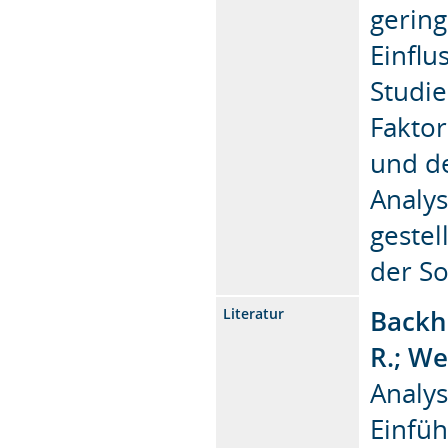
gering
Einflu
Studie
Fakto
und de
Analy
gestel
der So
Backha
Literatur
R.; We
Analy
Einfüh