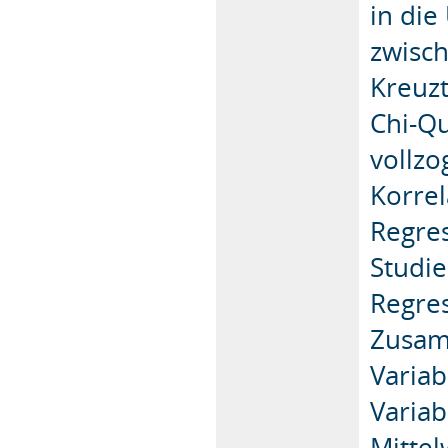
in di
zwisch
Kreuz
Chi-Qu
vollzo
Korrel
Regres
Studie
Regre
Zusam
Varia
Variab
Mittel