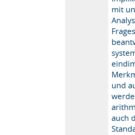
mit un
Analy
Frage
beant
system
eindim
Merkm
und a
werde
arithm
auch 
Standa