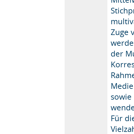
Stichp
multiv
Zuge 
werde
der M
Korre
Rahme
Medie
sowie
wenden
Für di
Vielza