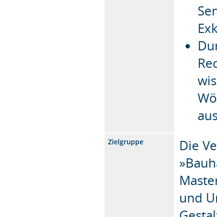
Se
Ex
Dur
Rec
wis
Wö
aus
Die V
Zielgruppe
»Bauh
Master
und U
Gestal