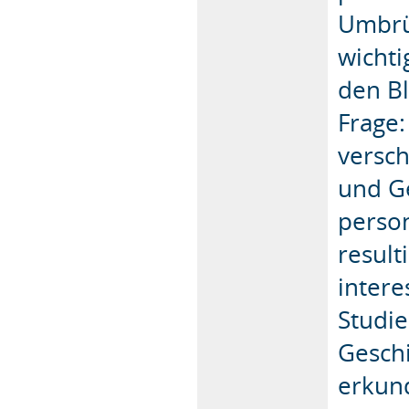
Umbrü
wicht
den Bl
Frage
versch
und G
perso
result
intere
Studie
Gesch
erkund