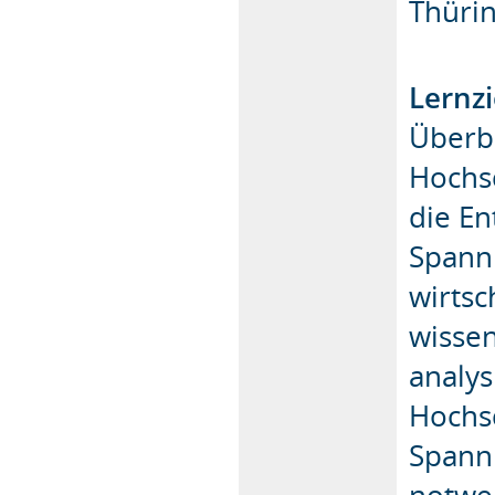
Thürin
Lernzi
Überb
Hochsc
die E
Spannu
wirtsc
wissen
analy
Hochsc
Spann
notwe