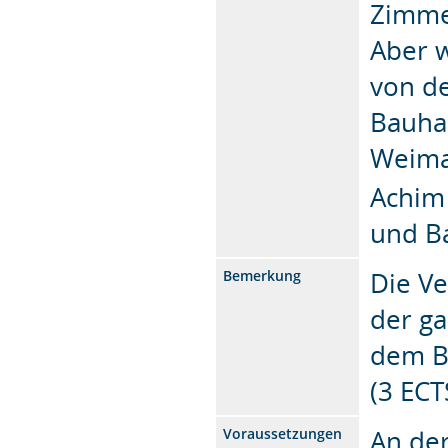
Zimme
Aber w
von d
Bauha
Weima
Achim 
und B
Die V
Bemerkung
der ga
dem B
(3 ECTS
An der
Voraussetzungen