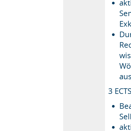
akt
Se
Ex
Dur
Rec
wis
Wö
aus
3 ECTS
Bea
Sel
akt