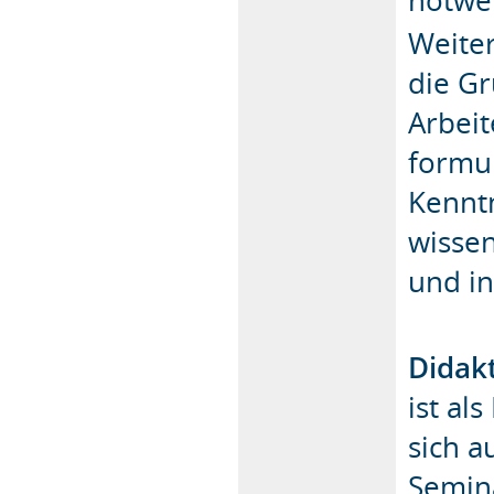
Weiter
die Gr
Arbei
formul
Kenntn
wisse
und in
Didak
ist al
sich a
Semin