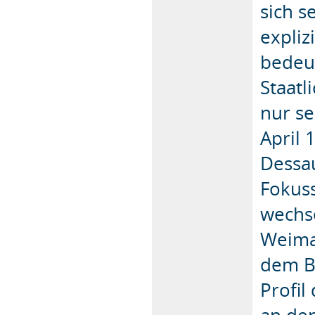
sich 
expliz
bedeu
Staatl
nur s
April
Dessau
Fokuss
wechse
Weima
dem B
Profil
an der