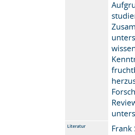
Aufgru
studi
Zusam
unter
wissen
Kennt
frucht
herzus
Forsch
Revie
unters
Frank 
Literatur