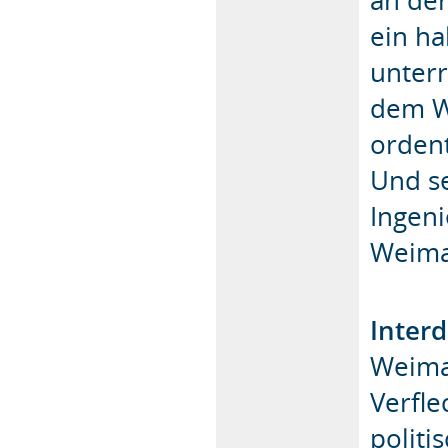
ein ha
unterr
dem W
ordent
Und se
Ingen
Weima
Interd
Weimar
Verfle
politi