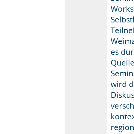
Works
Selbst
Teiln
Weima
es dur
Quelle
Semin
wird 
Diskus
versc
kontex
region