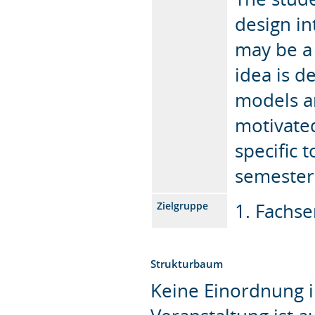
design in
may be a 
idea is d
models a
motivated
specific 
semester
1. Fachs
Zielgruppe
Strukturbaum
Keine Einordnung i