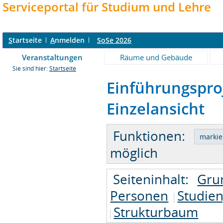
Serviceportal für Studium und Lehre
S
tartseite
A
nmelden
SoSe 2026
Veranstaltungen
Räume und Gebäude
Sie sind hier:
Startseite
Einführungspro
Einzelansicht
Funktionen:
möglich
Seiteninhalt:
Gru
Personen
Studie
Strukturbaum