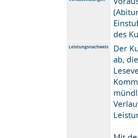
Voraus
(Abitu
Einstu
des Ku
Der Ku
Leistungsnachweis
ab, di
Leseve
Kommun
mündl
Verlau
Leistu
Mit d