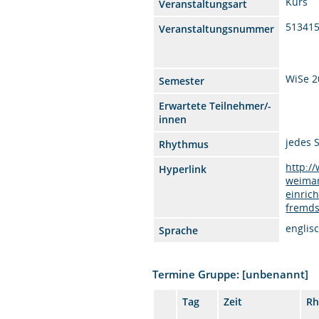
Kurs
Veranstaltungsart
51341
Veranstaltungsnummer
WiSe 2
Semester
Erwartete Teilnehmer/-
innen
jedes 
Rhythmus
http:/
Hyperlink
weimar
einric
fremds
englis
Sprache
Termine Gruppe: [unbenannt]
Tag
Zeit
Rh