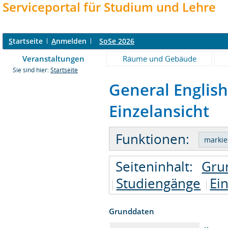
Serviceportal für Studium und Lehre
S
tartseite
A
nmelden
SoSe 2026
Veranstaltungen
Räume und Gebäude
Sie sind hier:
Startseite
General English:
Einzelansicht
Funktionen:
Seiteninhalt:
Gru
Studiengänge
Ei
Grunddaten