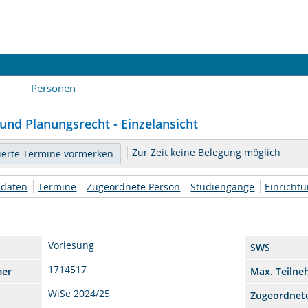
Personen
und Planungsrecht - Einzelansicht
Zur Zeit keine Belegung möglich
daten
Termine
Zugeordnete Person
Studiengänge
Einricht
Vorlesung
SWS
1714517
mer
Max. Teilne
WiSe 2024/25
Zugeordnet