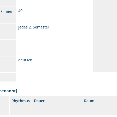
40
r/-innen
jedes 2. Semester
deutsch
nbenannt]
Rhythmus
Dauer
Raum