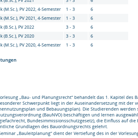
k (B.Sc.), PV 2021
3 - 3
6
k (M.Sc.), PV 2022, 4-Semester
1 - 3
6
k (M.Sc.), PV 2021, 4-Semester
1 - 3
6
k (B.Sc.), PV 2022
3 - 3
6
k (B.Sc.), PV 2020
3 - 3
6
k (M.Sc.), PV 2020, 4-Semester
1 - 3
6
htungen
Vorlesung „Bau- und Planungsrecht“ behandelt das 1. Kapitel des
besonderer Schwerpunkt liegt in der Auseinandersetzung mit der 
chennutzungsplan und Bebauungsplan). Die Studierenden werden
utzungsverordnung (BauNVO) beschäftigen und lernen ausgewählt
giefachrecht, Bundesimmissionsschutzgesetz), die Einfluss auf 
ntliche Grundlagen des Bauordnungsrechts gelehrt.
Seminar „Bauleitplanung“ dient der Vertiefung des in der Vorlesung