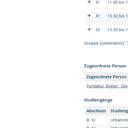
Fr.
11:00 bis 
Fr.
13:30 bis 
Di.
13:30 bis 
Gruppe [unbenannt]:
Zugeordnete Person
Zugeordnete Person
Yurdakul, Dogan , Dipl
Studiengänge
Abschluss
Studien
B. Sc.
Urbanisti