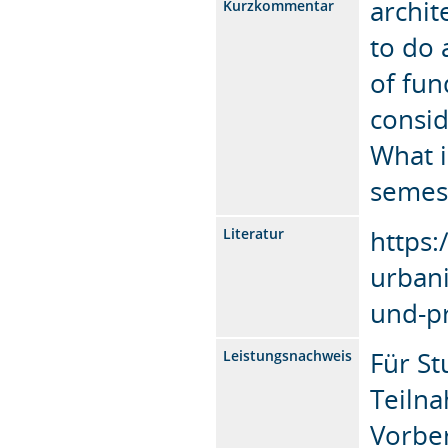
archit
Kurzkommentar
to do 
of fun
consi
What i
semest
https:
Literatur
urbani
und-pr
Für St
Leistungsnachweis
Teilna
Vorber