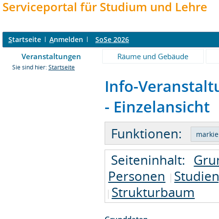
Serviceportal für Studium und Lehre
S
tartseite
A
nmelden
SoSe 2026
Veranstaltungen
Räume und Gebäude
Sie sind hier:
Startseite
Info-Veranstal
- Einzelansicht
Funktionen:
Seiteninhalt:
Gru
Personen
Studie
Strukturbaum
Grunddaten