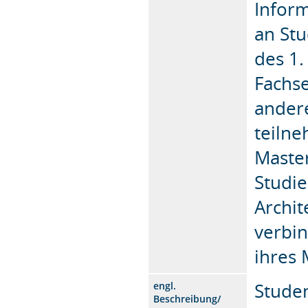
Inform
an Stu
des 1.
Fachs
ander
teilne
Maste
Studi
Archit
verbin
ihres 
Studen
engl.
Beschreibung/