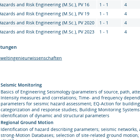
Hazards and Risk Engineering (M.Sc.), PV 16
1 - 1
4
Hazards and Risk Engineering (M.Sc.), PV 19
1 - 1
4
Hazards and Risk Engineering (M.Sc.), PV 2020
1 - 1
4
Hazards and Risk Engineering (M.Sc.), PV 2023
1 - 1
4
htungen
mweltingenieurwissenschaften
Seismic Monitoring
Basics of Engineering Seismology (parameters of source, path, atte
Intensity measures and correlations; Time- and frequency depende
parameters for seismic hazard assessment; EQ-Action for building
categorization and response studies; Building Monitoring Systems
identification of dynamic and structural parameters
Regional Ground Motion
Identification of hazard describing parameters; seismic networks, 
strong-Motion Databases; selection of site-related ground motion;