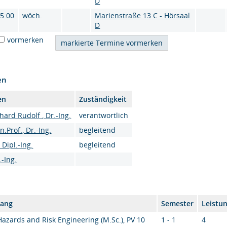
D
15:00
wöch.
Marienstraße 13 C - Hörsaal
D
vormerken
en
en
Zuständigkeit
ard Rudolf , Dr.-Ing.
verantwortlich
.Prof., Dr.-Ing.
begleitend
Dipl.-Ing.
begleitend
.-Ing.
gang
Semester
Leistu
Hazards and Risk Engineering (M.Sc.), PV 10
1 - 1
4