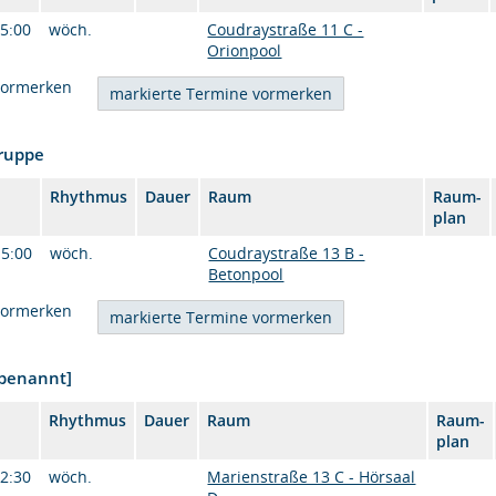
15:00
wöch.
Coudraystraße 11 C -
Orionpool
vormerken
Gruppe
Rhythmus
Dauer
Raum
Raum-
plan
15:00
wöch.
Coudraystraße 13 B -
Betonpool
vormerken
nbenannt]
Rhythmus
Dauer
Raum
Raum-
plan
12:30
wöch.
Marienstraße 13 C - Hörsaal