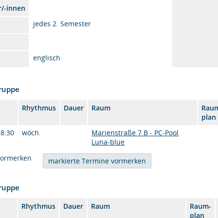
r/-innen
jedes 2. Semester
englisch
Gruppe
Rhythmus
Dauer
Raum
Rau
plan
18:30
wöch.
Marienstraße 7 B - PC-Pool
Luna-blue
vormerken
Gruppe
Rhythmus
Dauer
Raum
Raum-
plan