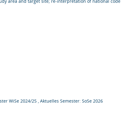
dy area and target site; re-interpretation of national code
ter WiSe 2024/25 , Aktuelles Semester: SoSe 2026