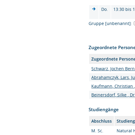
Do.
13:30 bis 
Gruppe [unbenannt]:
Zugeordnete Person
Zugeordnete Person
Schwarz, Jochen Bernh
Abrahamczyk, Lars, Jun
Kaufmann, Christian , 
Beinersdorf, Silke , Dr
Studiengänge
Abschluss
Studien
M. Sc.
Natural 