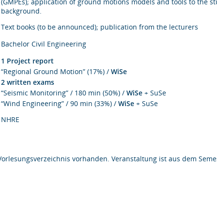
(GMPEs); application of ground motions models and tools to the stu
background.
Text books (to be announced); publication from the lecturers
Bachelor Civil Engineering
1 Project report
“Regional Ground Motion” (17%) /
WiSe
2 written exams
“Seismic Monitoring” / 180 min (50%) /
WiSe
+ SuSe
“Wind Engineering” / 90 min (33%) /
WiSe
+ SuSe
NHRE
Vorlesungsverzeichnis vorhanden. Veranstaltung ist aus dem Semes