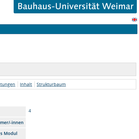
htungen
Inhalt
Strukturbaum
4
hmer/-innen
es Modul