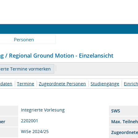
Personen
g / Regional Ground Motion - Einzelansicht
daten
Termine
Zugeordnete Personen
Studiengänge
Einric
Integrierte Vorlesung
SWS
2202001
mer
Max. Teilne
WiSe 2024/25
Zugeordnet