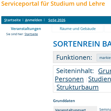
Serviceportal für Studium und Lehre
S
tartseite
A
nmelden
SoSe 2026
Veranstaltungen
Räume und Gebäude
Sie sind hier:
Startseite
SORTENREIN BAU
Funktionen:
Seiteninhalt:
Gru
Personen
Studie
Strukturbaum
Grunddaten
Semin
Veranstaltungsart