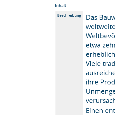
Inhalt
Das Bauwe
Beschreibung
weltweit
Weltbevöl
etwa zeh
erheblich
Viele tra
ausreich
ihre Pro
Unmengen
verursac
Einen en