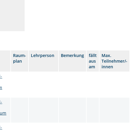
Raum-
Lehrperson
Bemerkung
fällt
Max.
plan
aus
Teilnehmer/-
am
innen
l-
m
l-
aum
l-