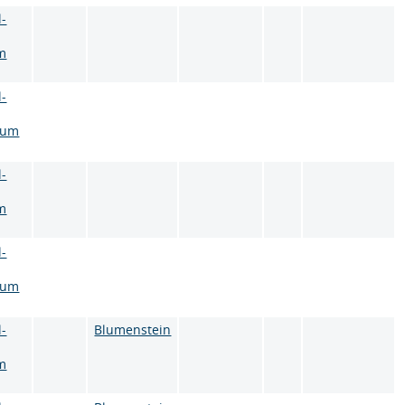
l-
m
l-
aum
l-
m
l-
aum
l-
Blumenstein
m