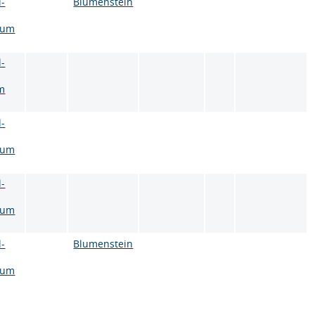
l-
Blumenstein
aum
l-
m
l-
aum
l-
aum
l-
Blumenstein
aum