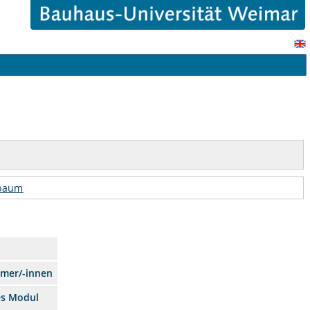
rbaum
hmer/-innen
es Modul