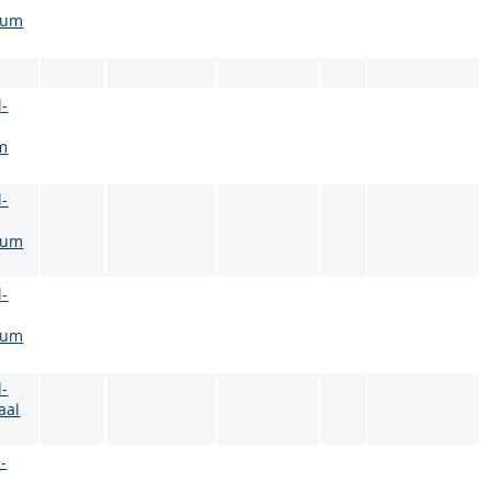
aum
l-
m
l-
aum
l-
aum
l-
aal
-