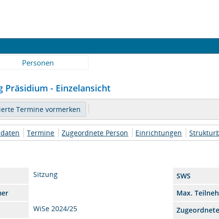
Personen
 Präsidium - Einzelansicht
daten
Termine
Zugeordnete Person
Einrichtungen
Struktu
Sitzung
SWS
mer
Max. Teilne
WiSe 2024/25
Zugeordnet