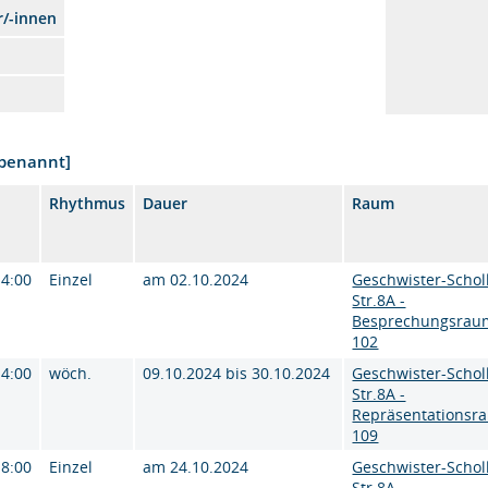
r/-innen
nbenannt]
Rhythmus
Dauer
Raum
14:00
Einzel
am 02.10.2024
Geschwister-Schol
Str.8A -
Besprechungsrau
102
14:00
wöch.
09.10.2024 bis 30.10.2024
Geschwister-Schol
Str.8A -
Repräsentationsr
109
18:00
Einzel
am 24.10.2024
Geschwister-Schol
Str.8A -