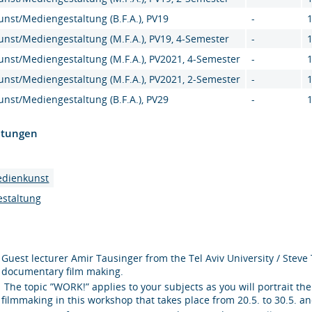
nst/Mediengestaltung (B.F.A.), PV19
-
nst/Mediengestaltung (M.F.A.), PV19, 4-Semester
-
nst/Mediengestaltung (M.F.A.), PV2021, 4-Semester
-
nst/Mediengestaltung (M.F.A.), PV2021, 2-Semester
-
nst/Mediengestaltung (B.F.A.), PV29
-
htungen
edienkunst
estaltung
Guest lecturer Amir Tausinger from the Tel Aviv University / Steve 
documentary film making.
The topic ”WORK!” applies to your subjects as you will portrait th
filmmaking in this workshop that takes place from 20.5. to 30.5. an