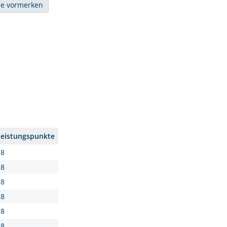
Leistungspunkte
18
18
18
18
18
18