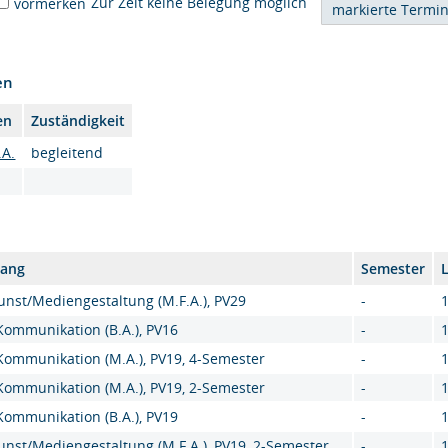
Zur Zeit keine Belegung möglich
vormerken
en
en
Zuständigkeit
.A.
begleitend
gang
Semester
nst/Mediengestaltung (M.F.A.), PV29
-
 Kommunikation (B.A.), PV16
-
 Kommunikation (M.A.), PV19, 4-Semester
-
 Kommunikation (M.A.), PV19, 2-Semester
-
 Kommunikation (B.A.), PV19
-
nst/Mediengestaltung (M.F.A.), PV19, 2-Semester
-