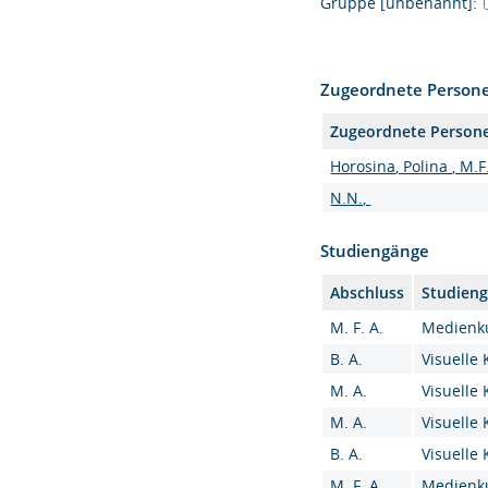
Gruppe [unbenannt]:
Zugeordnete Person
Zugeordnete Person
Horosina, Polina , M.F
N.N.,
Studiengänge
Abschluss
Studien
M. F. A.
Medienku
B. A.
Visuelle
M. A.
Visuelle
M. A.
Visuelle
B. A.
Visuelle
M. F. A.
Medienku