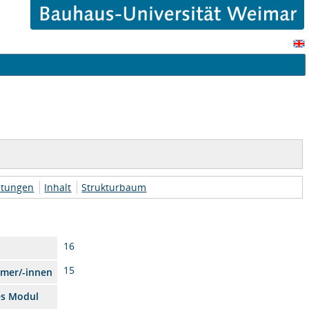
htungen
Inhalt
Strukturbaum
16
15
hmer/-innen
es Modul