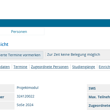
Personen
icht
Zur Zeit keine Belegung möglich
daten
Termine
Zugeordnete Personen
Studiengänge
Einric
Projektmodul
SWS
324120022
mer
Max. Teilne
SoSe 2024
Zugeordnet