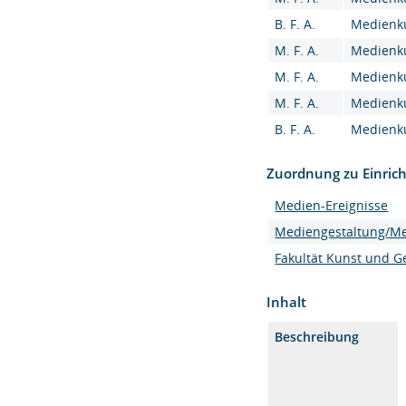
B. F. A.
Medienku
M. F. A.
Medienku
M. F. A.
Medienku
M. F. A.
Medienku
B. F. A.
Medienku
Zuordnung zu Einric
Medien-Ereignisse
Mediengestaltung/M
Fakultät Kunst und G
Inhalt
Beschreibung