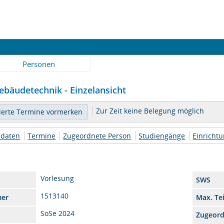
Personen
bäudetechnik - Einzelansicht
Zur Zeit keine Belegung möglich
daten
Termine
Zugeordnete Person
Studiengänge
Einricht
Vorlesung
SWS
1513140
mer
Max. Te
SoSe 2024
Zugeor