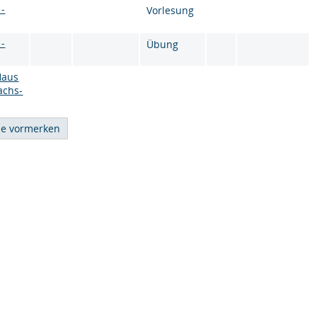
 -
Vorlesung
 -
Übung
Haus
achs-