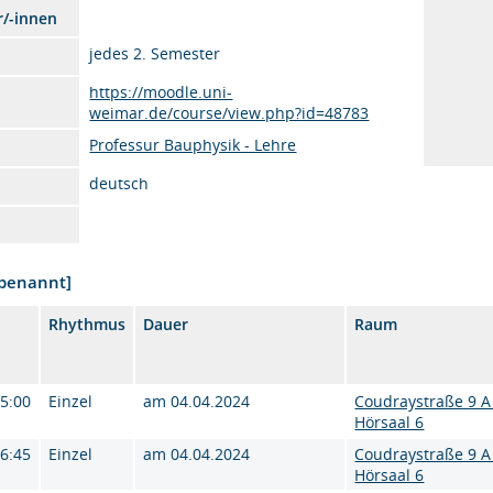
r/-innen
jedes 2. Semester
https://moodle.uni-
weimar.de/course/view.php?id=48783
Professur Bauphysik - Lehre
deutsch
nbenannt]
Rhythmus
Dauer
Raum
15:00
Einzel
am 04.04.2024
Coudraystraße 9 A
Hörsaal 6
16:45
Einzel
am 04.04.2024
Coudraystraße 9 A
Hörsaal 6