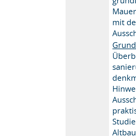
grund
Mauer
mit de
Aussc
Grund
Überbl
sanie
denkm
Hinwei
Aussc
prakti
Studi
Altbau