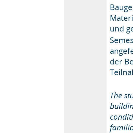
Bauge
Mater
und g
Semest
angefe
der Be
Teiln
The st
buildin
condit
famili