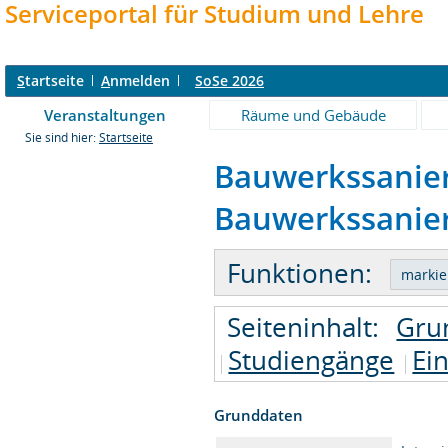
Serviceportal für Studium und Lehre
S
tartseite
A
nmelden
SoSe 2026
Veranstaltungen
Räume und Gebäude
Sie sind hier:
Startseite
Bauwerkssanier
Bauwerkssanier
Funktionen:
Seiteninhalt:
Gru
Studiengänge
Ei
Grunddaten