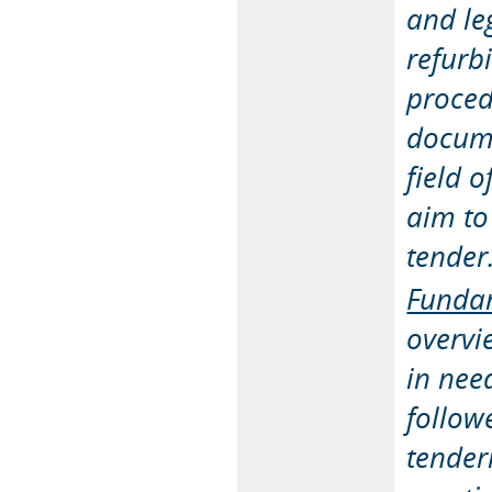
and le
refurb
proced
docume
field 
aim to
tender
Fundam
overvie
in need
follow
tender