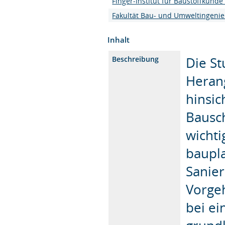
Finger-Institut für Baustoffkunde 
Fakultät Bau- und Umweltingeni
Inhalt
Die S
Beschreibung
Heran
hinsic
Bausch
wichti
baupl
Sanier
Vorge
bei ei