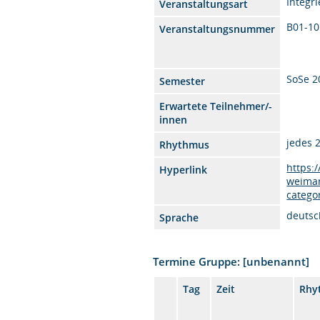
Integr
Veranstaltungsart
B01-1
Veranstaltungsnummer
SoSe 2
Semester
Erwartete Teilnehmer/-
innen
jedes 
Rhythmus
https:
Hyperlink
weimar
catego
deutsc
Sprache
Termine Gruppe: [unbenannt]
Tag
Zeit
Rhy