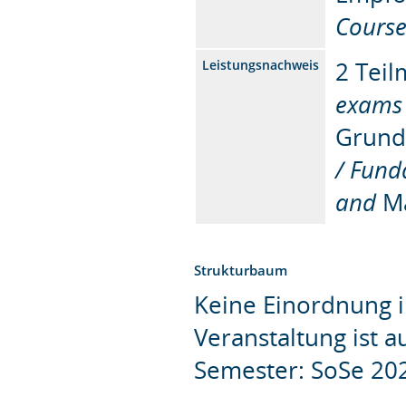
Course
2 Tei
Leistungsnachweis
exams
Grund
/ Fund
and
M
Strukturbaum
Keine Einordnung i
Veranstaltung ist 
Semester: SoSe 20