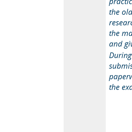
practi
the ol
resear
the ma
and gi
During
submis
paperw
the ex