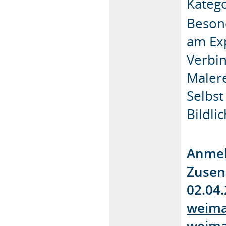
Kateg
Beson
am Ex
Verbi
Malere
Selbst
Bildlic
Anmel
Zusen
02.04
weima
weima