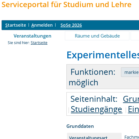
Serviceportal für Studium und Lehre
S
tartseite
A
nmelden
SoSe 2026
Veranstaltungen
Räume und Gebäude
Sie sind hier:
Startseite
Experimentelles
Funktionen:
möglich
Seiteninhalt:
Gru
Studiengänge
Ei
Grunddaten
Fachm
Veranstaltungsart