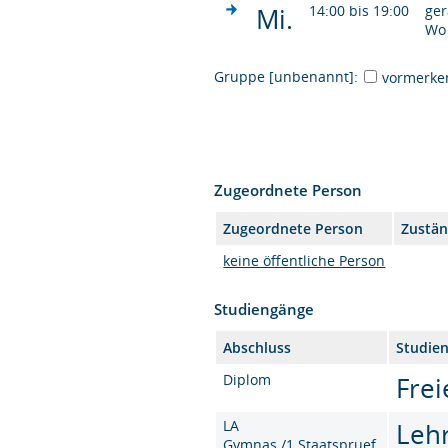
Mi.
14:00 bis 19:00
ge
Wo
Gruppe [unbenannt]:
vormerke
Zugeordnete Person
Zugeordnete Person
Zustän
keine öffentliche Person
Studiengänge
Abschluss
Studie
Diplom
Frei
LA
Leh
Gymnas./1.Staatspruef.