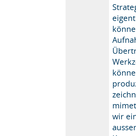
Strat
eigent
können
Aufnah
Übertr
Werkze
können
produz
zeichn
mimeti
wir ei
ausser