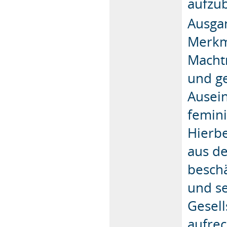
aufzu
Ausgan
Merkm
Macht
und ge
Ausein
femin
Hierbe
aus d
beschä
und se
Gesell
aufrec