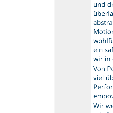
und dr
überla
abstra
Motion
wohlf
ein sa
wir in
Von Po
viel ü
Perfor
empowe
Wir we