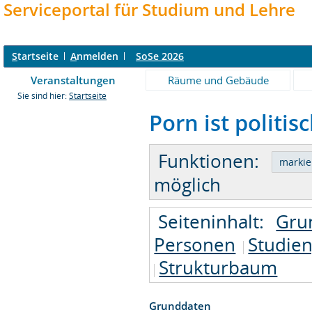
Serviceportal für Studium und Lehre
S
tartseite
A
nmelden
SoSe 2026
Veranstaltungen
Räume und Gebäude
Sie sind hier:
Startseite
Porn ist politis
Funktionen:
möglich
Seiteninhalt:
Gru
Personen
Studie
Strukturbaum
Grunddaten