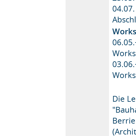
04.07
Absch
Works
06.05.
Works
03.06.
Works
Die Le
"Bauh
Berrie
(Archi