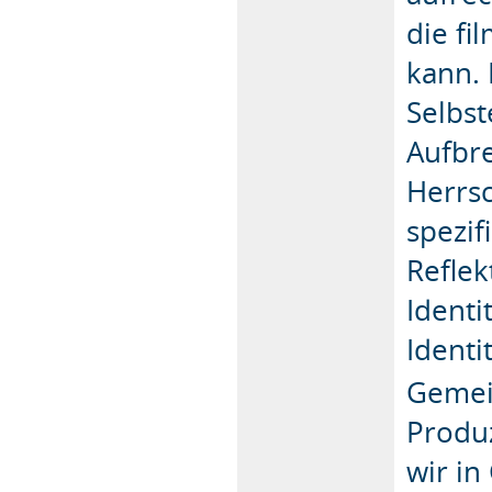
die f
kann. 
Selbs
Aufbr
Herrsc
spezif
Refle
Identi
Identi
Gemei
Produ
wir in