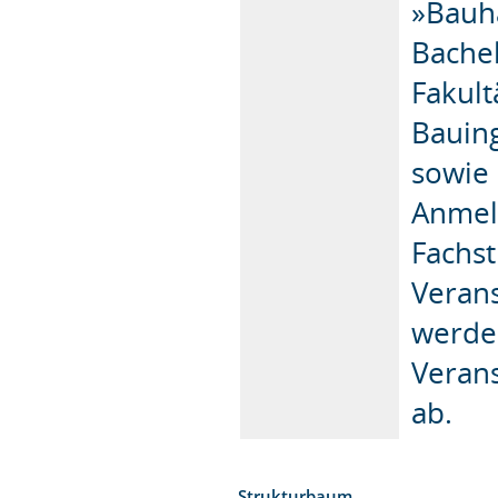
»Bauh
Bache
Fakult
Bauin
sowie 
Anmel
Fachst
Verans
werden
Veran
ab.
Strukturbaum