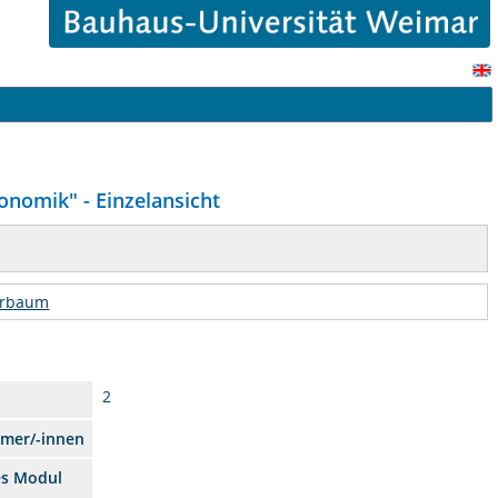
nomik" - Einzelansicht
urbaum
2
hmer/-innen
es Modul