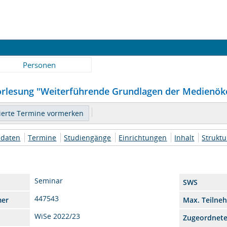
Personen
Vorlesung "Weiterführende Grundlagen der Medienöko
daten
Termine
Studiengänge
Einrichtungen
Inhalt
Strukt
Seminar
SWS
447543
mer
Max. Teilne
WiSe 2022/23
Zugeordnet