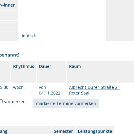
r/-innen
deutsch
nbenannt]
Rhythmus
Dauer
Raum
15:00
wöch.
von
Albrecht-Dürer-Straße 2 -
04.11.2022
Roter Saal
vormerken
gang
Semester
Leistungspunkte