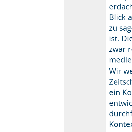
erdac
Blick 
zu sag
ist. D
zwar r
medien
Wir w
Zeitsc
ein Ko
entwi
durch
Konte