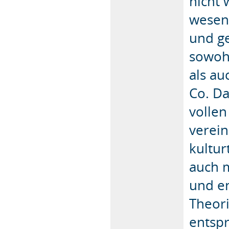
nicht 
wesent
und ge
sowohl
als au
Co. Da
vollen
verein
kultu
auch 
und en
Theori
entspr