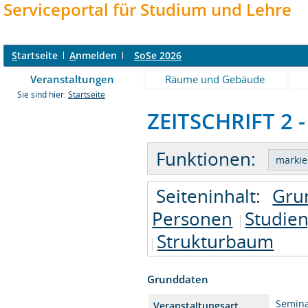
Serviceportal für Studium und Lehre
S
tartseite
A
nmelden
SoSe 2026
Veranstaltungen
Räume und Gebäude
Sie sind hier:
Startseite
ZEITSCHRIFT 2 -
Funktionen:
Seiteninhalt:
Gru
Personen
Studie
Strukturbaum
Grunddaten
Semin
Veranstaltungsart