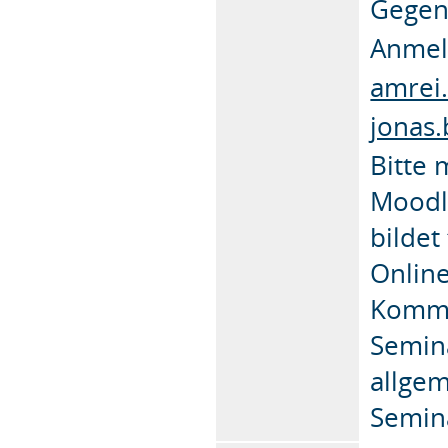
Gegens
Anmeld
amrei
jonas
Bitte 
Moodl
bildet
Online
Kommu
Semina
allge
Semin