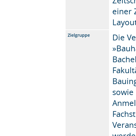
Zeitsc
einer 
Layout
Die Ve
Zielgruppe
»Bauh
Bache
Fakult
Bauin
sowie 
Anmel
Fachst
Verans
werden