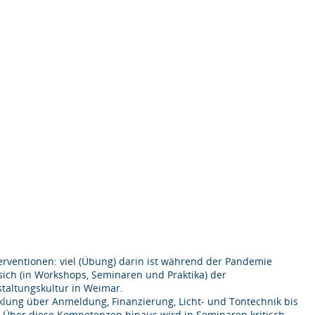
terventionen: viel (Übung) darin ist während der Pandemie
ich (in Workshops, Seminaren und Praktika) der
taltungskultur in Weimar.
klung über Anmeldung, Finanzierung, Licht- und Tontechnik bis
 Über diese Kompetenzen hinaus wird in Seminaren kritisch