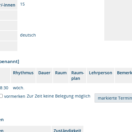
15
r/-innen
deutsch
nbenannt]
Rhythmus
Dauer
Raum
Raum-
Lehrperson
Bemer
plan
18:30
wöch.
Zur Zeit keine Belegung möglich
vormerken
en
en
Zuständigkeit