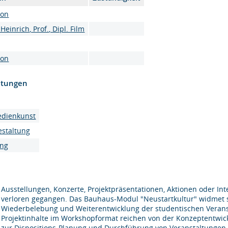
son
Heinrich, Prof., Dipl. Film
son
htungen
edienkunst
estaltung
ung
Ausstellungen, Konzerte, Projektpräsentationen, Aktionen oder In
verloren gegangen. Das Bauhaus-Modul "Neustartkultur" widmet s
Wiederbelebung und Weiterentwicklung der studentischen Verans
Projektinhalte im Workshopformat reichen von der Konzeptentwic
zur Dispositions-Planung und Durchführung von Veranstaltungen.