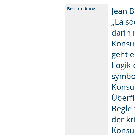
Jean B
Beschreibung
„La so
darin
Konsu
geht e
Logik
symbo
Konsu
Überf
Begle
der kr
Konsum