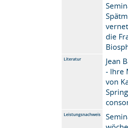
Semin
Spätm
verne
die Fr
Biosp
Jean B
Literatur
- Ihre
von K
Spring
conso
Semin
Leistungsnachweis
wöche