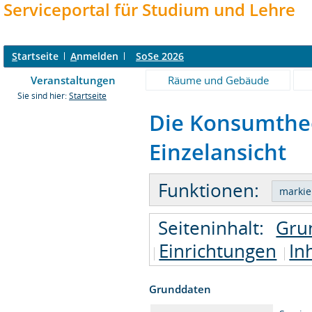
Serviceportal für Studium und Lehre
S
tartseite
A
nmelden
SoSe 2026
Veranstaltungen
Räume und Gebäude
Sie sind hier:
Startseite
Die Konsumtheor
Einzelansicht
Funktionen:
Seiteninhalt:
Gru
Einrichtungen
In
Grunddaten