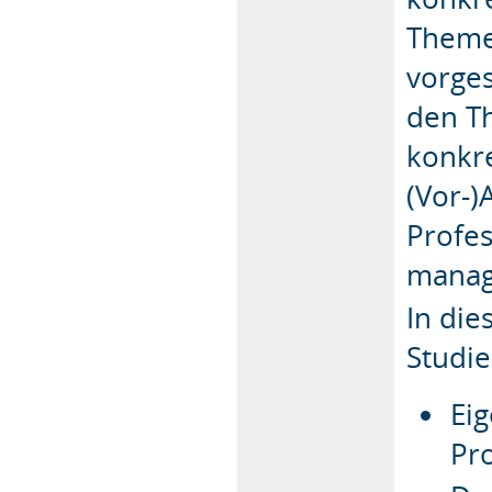
Theme
vorges
den T
konkr
(Vor-)
Profes
manag
In die
Studie
Ei
Pr