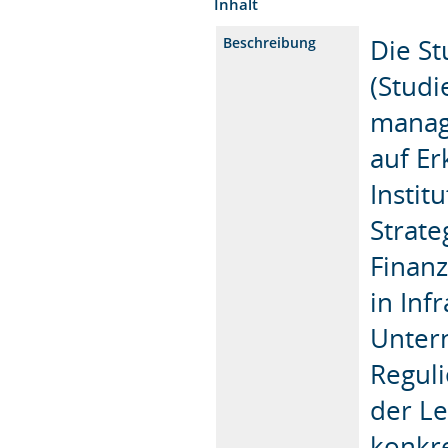
Inhalt
Die S
Beschreibung
(Studi
manag
auf E
Instit
Strat
Finanz
in Inf
Unter
Reguli
der Le
konkr