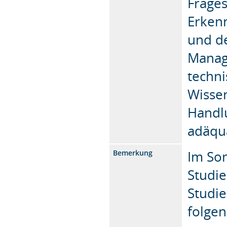
Frages
Erken
und de
Manag
techni
Wissen
Handl
adäqua
Im So
Bemerkung
Studi
Studie
folge