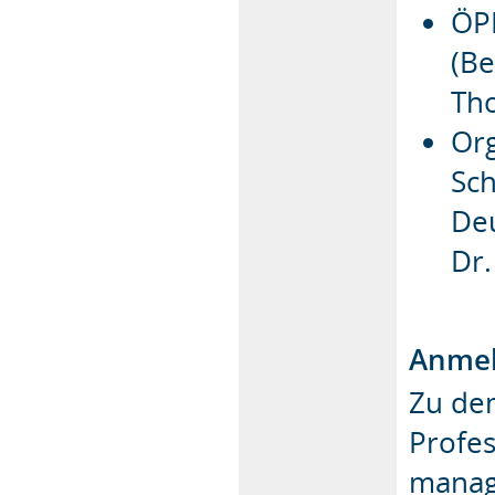
ÖPP
(Be
Tho
Org
Sch
Deu
Dr.
Anmel
Zu de
Profes
manag