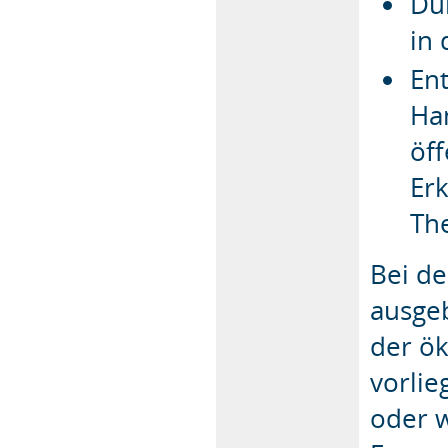
Du
in 
En
Ha
öff
Erk
Th
Bei d
ausge
der ök
vorli
oder w