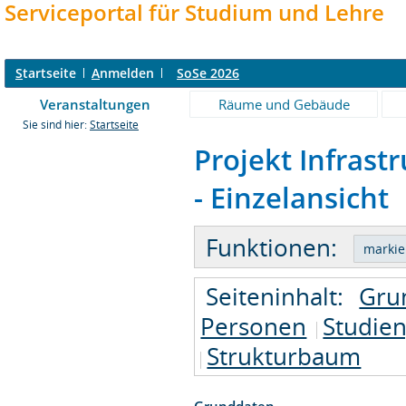
Serviceportal für Studium und Lehre
S
tartseite
A
nmelden
SoSe 2026
Veranstaltungen
Räume und Gebäude
Sie sind hier:
Startseite
Projekt Infras
- Einzelansicht
Funktionen:
Seiteninhalt:
Gru
Personen
Studie
Strukturbaum
Grunddaten