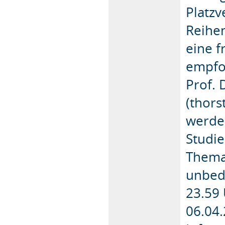
Platzv
Reihe
eine f
empfo
Prof. 
(thor
werden
Studi
Thema
unbed
23.59
06.04.