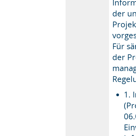
Inform
der u
Proje
vorges
Für sä
der Pr
manag
Regelu
1. 
(Pr
06.
Ein