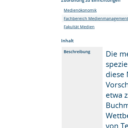
Medienökonomik
Fachbereich Medienmanagemen
Fakultät Medien
Inhalt
Die m
Beschreibung
spezie
diese
Vorsch
etwa 
Buchm
Wettb
von T