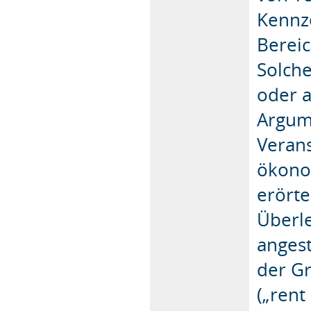
Kennz
Bereic
Solch
oder 
Argume
Veran
ökono
erörte
Überl
angest
der G
(„rent