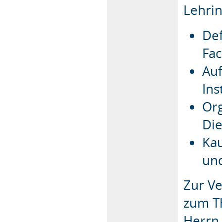
Lehrin
Def
Fac
Au
In
Org
Die
Ka
un
Zur Ve
zum T
Herrn 