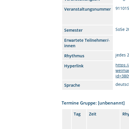
91101
Veranstaltungsnummer
SoSe 2
Semester
Erwartete Teilnehmer/-
innen
jedes 
Rhythmus
https:
Hyperlink
weimar
id=380
deutsc
Sprache
Termine Gruppe: [unbenannt]
Tag
Zeit
Rh