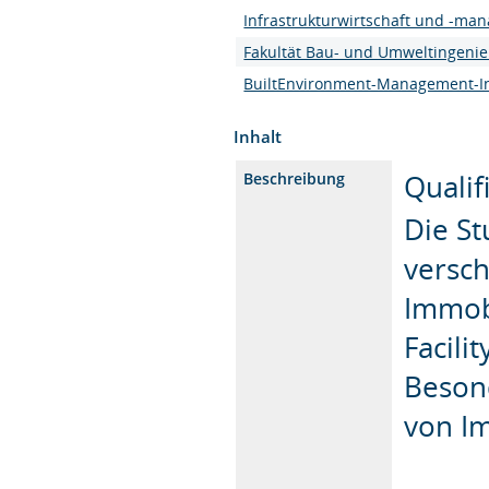
Infrastrukturwirtschaft und -ma
Fakultät Bau- und Umweltingeni
BuiltEnvironment-Management-Ins
Inhalt
Qualif
Beschreibung
Die St
versc
Immob
Facil
Beson
von Im