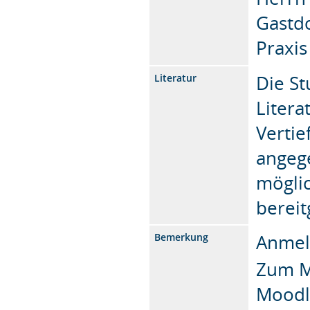
Gastdo
Praxi
Die St
Literatur
Litera
Vertie
angege
mögli
bereit
Anmel
Bemerkung
Zum M
Moodl