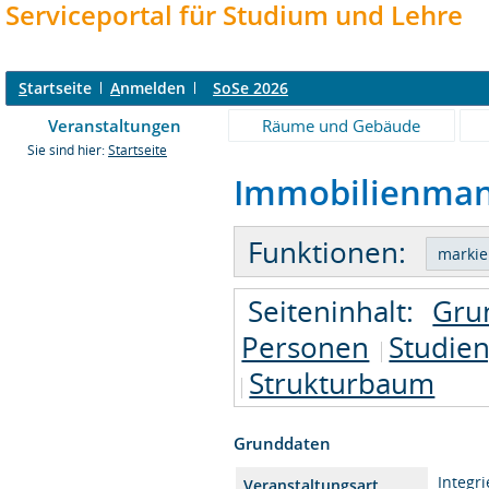
Serviceportal für Studium und Lehre
S
tartseite
A
nmelden
SoSe 2026
Veranstaltungen
Räume und Gebäude
Sie sind hier:
Startseite
Immobilienmana
Funktionen:
Seiteninhalt:
Gru
Personen
Studie
Strukturbaum
Grunddaten
Integr
Veranstaltungsart