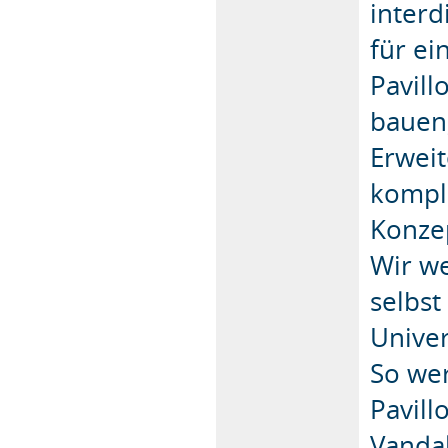
interd
für ei
Pavil
bauen
Erweit
kompl
Konze
Wir w
selbst
Univer
So wer
Pavil
Vanda