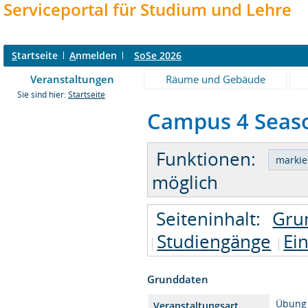
Serviceportal für Studium und Lehre
S
tartseite
A
nmelden
SoSe 2026
Veranstaltungen
Räume und Gebäude
Sie sind hier:
Startseite
Campus 4 Seaso
Funktionen:
möglich
Seiteninhalt:
Gru
Studiengänge
Ei
Grunddaten
Übung
Veranstaltungsart