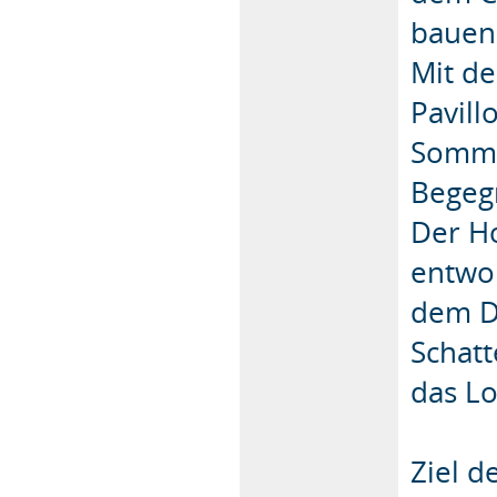
bauen
Mit d
Pavil
Somme
Begeg
Der Ho
entwor
dem D
Schat
das Lo
Ziel d