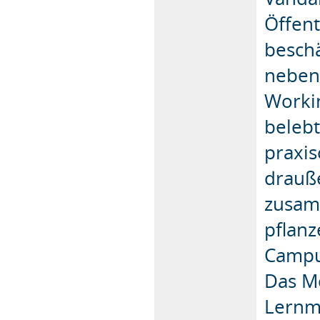
Öffen
beschä
neben 
Workin
belebt
praxis
drauß
zusam
pflanz
Campu
Das Mo
Lernmo