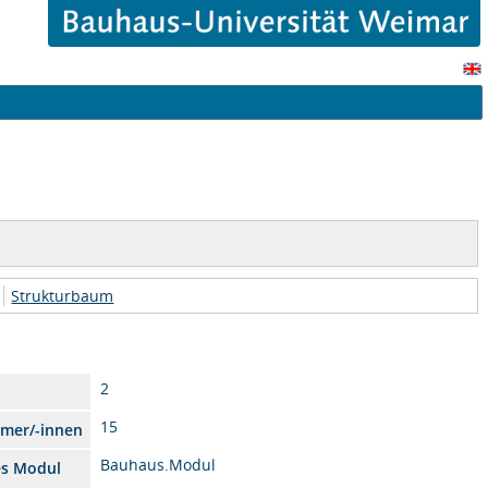
Strukturbaum
2
15
hmer/-innen
Bauhaus.Modul
es Modul