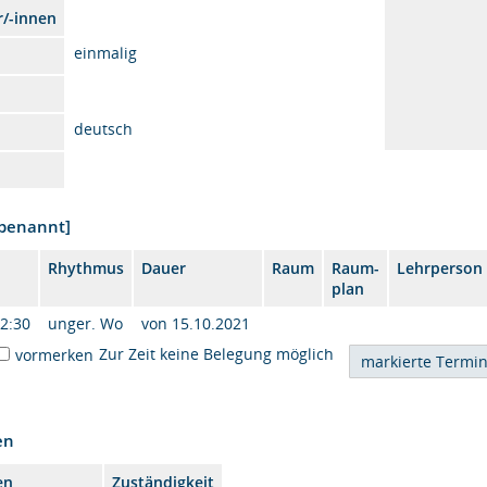
r/-innen
einmalig
deutsch
nbenannt]
Rhythmus
Dauer
Raum
Raum-
Lehrperson
plan
12:30
unger. Wo
von 15.10.2021
Zur Zeit keine Belegung möglich
vormerken
en
en
Zuständigkeit