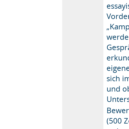
essayi
Vorde
„Kampf
werden
Gespr
erkund
eigen
sich 
und ob
Unters
Bewer
(500 Z