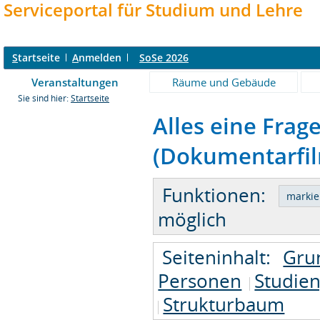
Serviceportal für Studium und Lehre
S
tartseite
A
nmelden
SoSe 2026
Veranstaltungen
Räume und Gebäude
Sie sind hier:
Startseite
Alles eine Frag
(Dokumentarfilm
Funktionen:
möglich
Seiteninhalt:
Gru
Personen
Studie
Strukturbaum