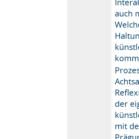
Intera
auch 
Welch
Haltun
künst
kommu
Prozes
Achts
Refle
der ei
künst
mit d
Prägu