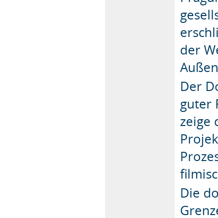
gesell
erschl
der We
Außen
Der Do
guter 
zeige 
Proje
Proze
filmi
Die d
Grenze