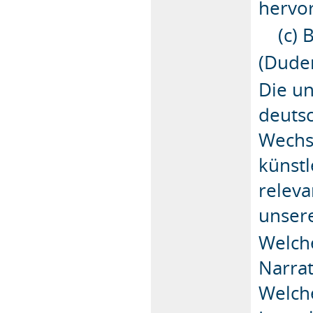
hervo
(c) B
(Dude
Die u
deutsc
Wechse
künstl
relev
unser
Welche
Narra
Welche