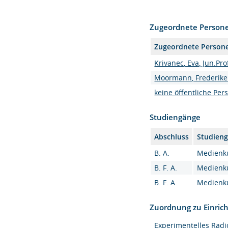
Zugeordnete Person
Zugeordnete Person
Krivanec, Eva, Jun.Prof
Moormann, Frederike 
keine öffentliche Per
Studiengänge
Abschluss
Studien
B. A.
Medienkul
B. F. A.
Medienku
B. F. A.
Medienku
Zuordnung zu Einric
Experimentelles Radi