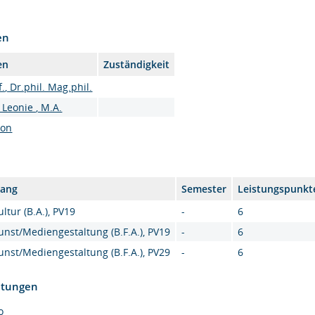
en
en
Zuständigkeit
., Dr.phil. Mag.phil.
Leonie , M.A.
son
gang
Semester
Leistungspunkt
tur (B.A.), PV19
-
6
nst/Mediengestaltung (B.F.A.), PV19
-
6
nst/Mediengestaltung (B.F.A.), PV29
-
6
htungen
o