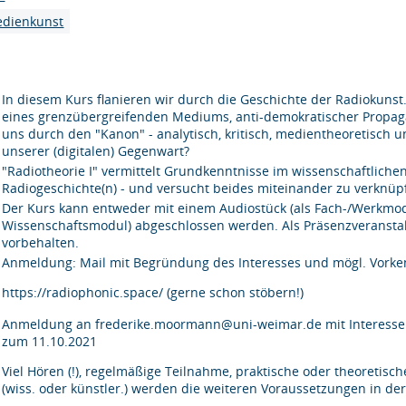
edienkunst
In diesem Kurs flanieren wir durch die Geschichte der Radiokunst
eines grenzübergreifenden Mediums, anti-demokratischer Propa
uns durch den "Kanon" - analytisch, kritisch, medientheoretisch u
unserer (digitalen) Gegenwart?
"Radiotheorie I" vermittelt Grundkenntnisse im wissenschaftliche
Radiogeschichte(n) - und versucht beides miteinander zu verknüp
Der Kurs kann entweder mit einem Audiostück (als Fach-/Werkmodul
Wissenschaftsmodul) abgeschlossen werden. Als Präsenzveranst
vorbehalten.
Anmeldung: Mail mit Begründung des Interesses und mögl. Vorke
https://radiophonic.space/ (gerne schon stöbern!)
Anmeldung an frederike.moormann@uni-weimar.de mit Interessen
zum 11.10.2021
Viel Hören (!), regelmäßige Teilnahme, praktische oder theoret
(wiss. oder künstler.) werden die weiteren Voraussetzungen in d