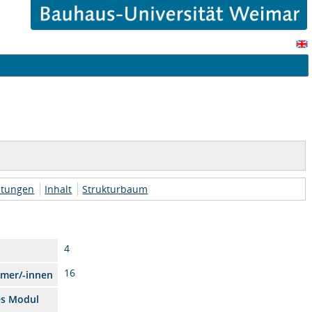
htungen
Inhalt
Strukturbaum
4
16
hmer/-innen
es Modul