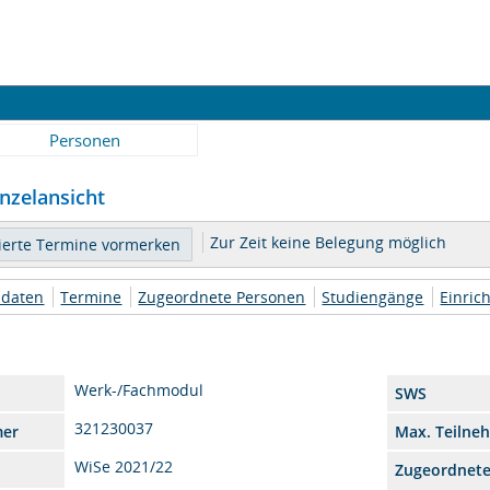
Personen
inzelansicht
Zur Zeit keine Belegung möglich
daten
Termine
Zugeordnete Personen
Studiengänge
Einric
Werk-/Fachmodul
SWS
321230037
mer
Max. Teilne
WiSe 2021/22
Zugeordnet