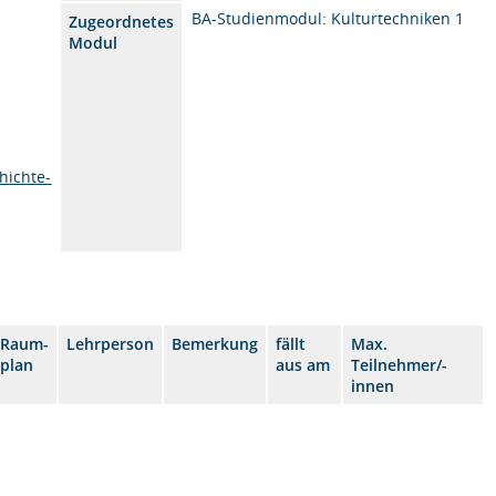
BA-Studienmodul: Kulturtechniken 1
Zugeordnetes
Modul
hichte-
Raum-
Lehrperson
Bemerkung
fällt
Max.
plan
aus am
Teilnehmer/-
innen