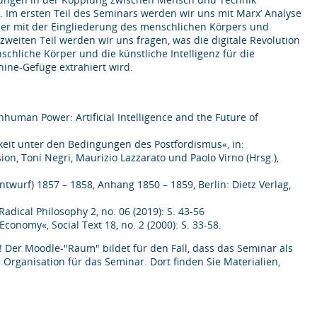
n. Im ersten Teil des Seminars werden wir uns mit Marx’ Analyse
er mit der Eingliederung des menschlichen Körpers und
weiten Teil werden wir uns fragen, was die digitale Revolution
hliche Körper und die künstliche Intelligenz für die
ne-Gefüge extrahiert wird.
Inhuman Power: Artificial Intelligence and the Future of
igkeit unter den Bedingungen des Postfordismus«, in:
, Toni Negri, Maurizio Lazzarato und Paolo Virno (Hrsg.),
ntwurf) 1857 – 1858, Anhang 1850 – 1859, Berlin: Dietz Verlag,
Radical Philosophy 2, no. 06 (2019): S. 43-56
Economy«, Social Text 18, no. 2 (2000): S. 33-58.
! Der Moodle-"Raum" bildet für den Fall, dass das Seminar als
rganisation für das Seminar. Dort finden Sie Materialien,