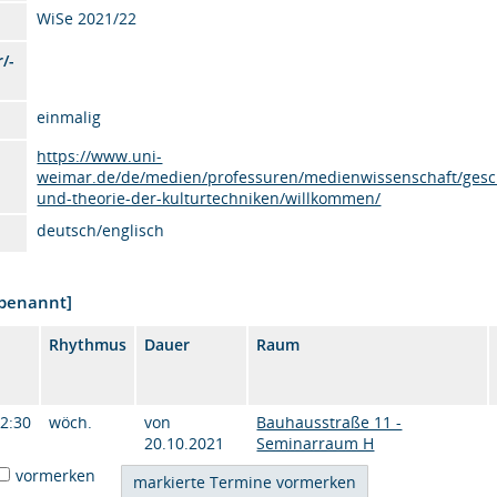
WiSe 2021/22
/-
einmalig
https://www.uni-
weimar.de/de/medien/professuren/medienwissenschaft/gesc
und-theorie-der-kulturtechniken/willkommen/
deutsch/englisch
nbenannt]
Rhythmus
Dauer
Raum
12:30
wöch.
von
Bauhausstraße 11 -
20.10.2021
Seminarraum H
vormerken