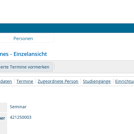
Personen
es - Einzelansicht
daten
Termine
Zugeordnete Person
Studiengänge
Einricht
Seminar
421250003
mer