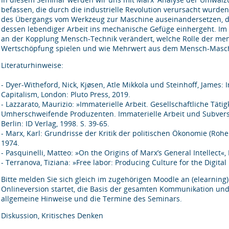
befassen, die durch die industrielle Revolution verursacht wurde
des Übergangs vom Werkzeug zur Maschine auseinandersetzen, d
dessen lebendiger Arbeit ins mechanische Gefüge einhergeht. Im z
an der Kopplung Mensch-Technik verändert, welche Rolle der mensc
Wertschöpfung spielen und wie Mehrwert aus dem Mensch-Maschi
Literaturhinweise:
- Dyer-Witheford, Nick, Kjøsen, Atle Mikkola und Steinhoff, James: 
Capitalism, London: Pluto Press, 2019.
- Lazzarato, Maurizio: »Immaterielle Arbeit. Gesellschaftliche Tät
Umherschweifende Produzenten. Immaterielle Arbeit und Subversion
Berlin: ID Verlag, 1998. S. 39-65.
- Marx, Karl: Grundrisse der Kritik der politischen Ökonomie (Rohe
1974.
- Pasquinelli, Matteo: »On the Origins of Marx’s General Intellect«, 
- Terranova, Tiziana: »Free labor: Producing Culture for the Digital 
Bitte melden Sie sich gleich im zugehörigen Moodle an (elearning)
Onlineversion startet, die Basis der gesamten Kommunikation und O
allgemeine Hinweise und die Termine des Seminars.
Diskussion, Kritisches Denken