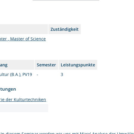
Zuständigkeit
ter , Master of Science
gang
Semester
Leistungspunkte
tur (B.A.), PV19
-
3
htungen
ie der Kulturtechniken
In diesem Seminar werden wir uns mit Marx' Analyse der Umwäl