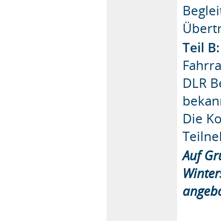
Begle
Übertr
Teil B
Fahrr
DLR Be
bekan
Die Ko
Teiln
Auf Gr
Winter
angebo