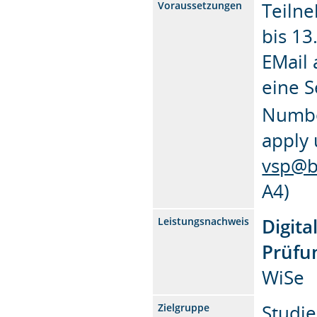
Teiln
Voraussetzungen
bis 13
EMail
eine S
Number
apply 
vsp@b
A4)
Digita
Leistungsnachweis
Prüfu
WiSe
Studie
Zielgruppe