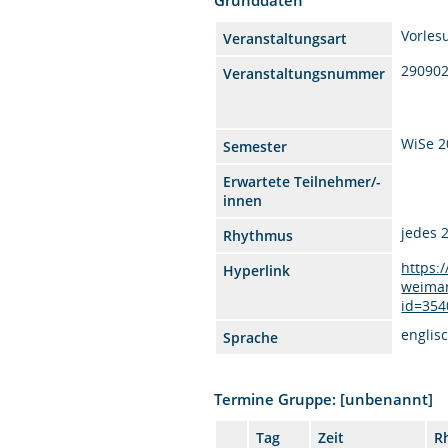
Vorles
Veranstaltungsart
29090
Veranstaltungsnummer
WiSe 2
Semester
Erwartete Teilnehmer/-
innen
jedes 
Rhythmus
https:
Hyperlink
weimar
id=354
englis
Sprache
Termine Gruppe: [unbenannt]
Tag
Zeit
R