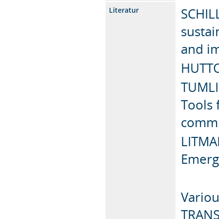
SCHIL
Literatur
sustai
and i
HUTTON
TUMLIN
Tools 
commu
LITMAN
Emergi
Variou
TRAN