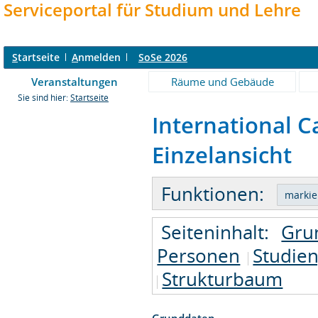
Serviceportal für Studium und Lehre
S
tartseite
A
nmelden
SoSe 2026
Veranstaltungen
Räume und Gebäude
Sie sind hier:
Startseite
International C
Einzelansicht
Funktionen:
Seiteninhalt:
Gru
Personen
Studie
Strukturbaum
Grunddaten